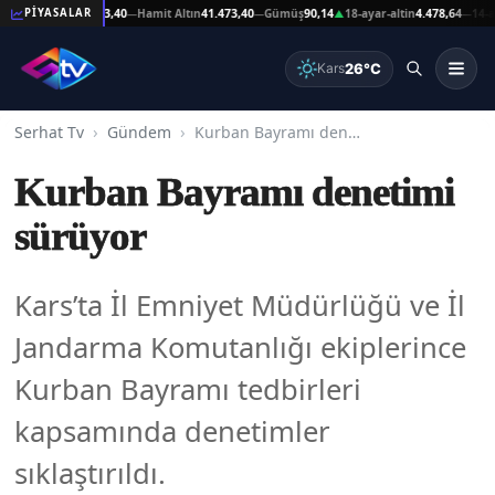
şat Altın
41.473,40
Hamit Altın
41.473,40
Gümüş
90,14
18-ayar-altin
4.478,64
14-ayar-
PİYASALAR
—
—
▲
—
26°C
Kars
Serhat Tv
Gündem
Kurban Bayramı denetimi sürüyor
Kurban Bayramı denetimi
sürüyor
Kars’ta İl Emniyet Müdürlüğü ve İl
Jandarma Komutanlığı ekiplerince
Kurban Bayramı tedbirleri
kapsamında denetimler
sıklaştırıldı.