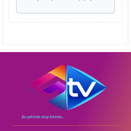
Bu şehirde olup bitinler...