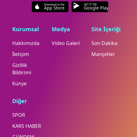
Download on the
GET IT ON
App Store
Google Play
Kurumsal
Medya
Site İçeriği
Hakkımızda
Video Galeri
Son Dakika
İletişim
Manşetler
Gizlilik
Bildirimi
Künye
Diğer
SPOR
KARS HABER