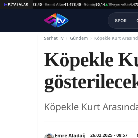
eşat Altın
Hamit Altın
Gümüş
18-ayar-altin
PİYASALAR
41.473,40
41.473,40
90,14
4.478,64
—
—
▲
—
SPOR
Serhat Tv
Gündem
Köpekle Kurt Arasında
Köpekle Ku
gösterilece
Köpekle Kurt Arasında
26.02.2025 - 08:57
Emre Aladağ