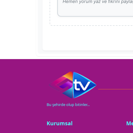
Bu şehirde olup bitinler...
Kurumsal
M