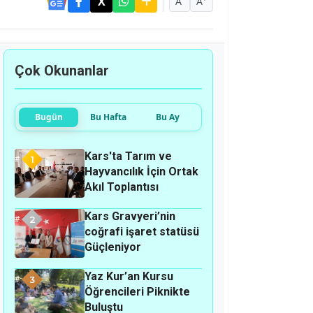
A
A
Çok Okunanlar
Bugün
Bu Hafta
Bu Ay
Kars'ta Tarım ve
1
Hayvancılık İçin Ortak
Akıl Toplantısı
Kars Gravyeri’nin
2
coğrafi işaret statüsü
Güçleniyor
Yaz Kur’an Kursu
3
Öğrencileri Piknikte
Buluştu