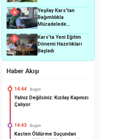
Yeşilay Kars'tan
4
Bağımlılıkla
Mücadelede
Farkındalık
Kars'ta Yeni Eğitim
Seferberliği
5
Dönemi Hazırlıkları
Başladı
Haber Akışı
14:44
Bugün
Yalnız Değilsiniz: Kızılay Kapınızı
Çalıyor
14:43
Bugün
Kasten Öldürme Suçundan