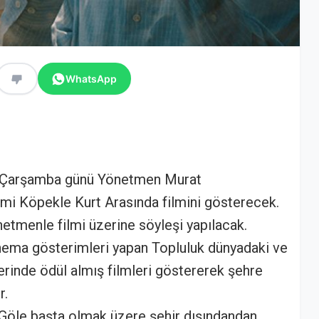
WhatsApp
t Çarşamba günü Yönetmen Murat
lmi Köpekle Kurt Arasında filmini gösterecek.
tmenle filmi üzerine söyleşi yapılacak.
inema gösterimleri yapan Topluluk dünyadaki ve
erinde ödül almış filmleri göstererek şehre
r.
 Göle başta olmak üzere şehir dışındandan