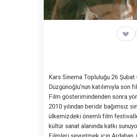
Kars Sinema Topluluğu 26 Şuba
Düzgünoğlu’nun katılımıyla son fi
Film gösterimindenden sonra yöne
2010 yılından beridir bağımsız s
ülkemizdeki önemli film festivall
kültür sanat alanında katkı sunuyo
Filmleri seyretmek için Ardahan,