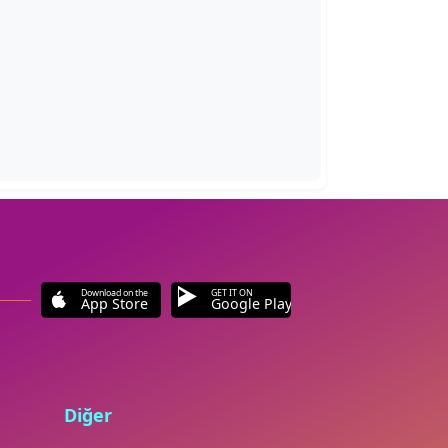
Download on the
GET IT ON
App Store
Google Play
Diğer