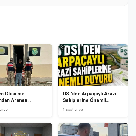
en Öldürme
DSİ'den Arpaçaylı Arazi
ndan Aranan
Sahiplerine Önemli
mlü Kağızman'da
Duyuru
 önce
1 saat önce
andı