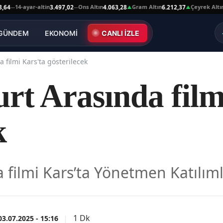
14-ayar-altin
Ons Altın
Gram Altın
Çeyrek Altın
3.497,02
4.063,28
6.212,37
10.0
—
▲
▲
GÜNDEM
EKONOMİ
CANLI İZLE
 filmi Kars'ta gösterilecek
rt Arasında film
k
 filmi Kars’ta Yönetmen Katılıml
1 Dk
03.07.2025 - 15:16