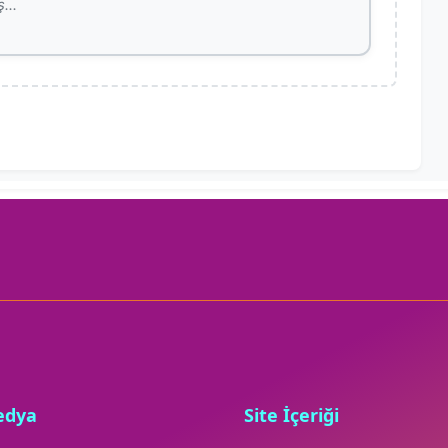
edya
Site İçeriği