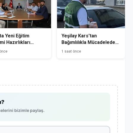
ta Yeni Eğitim
Yeşilay Kars'tan
i Hazırlıkları
Bağımlılıkla Mücadelede
dı
Farkındalık Seferberliği
 önce
1 saat önce
ı?
lerini bizimle paylaş.