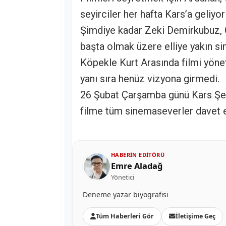
seyirciler her hafta Kars’a geliyor
Şimdiye kadar Zeki Demirkubuz, Ö
başta olmak üzere elliye yakın sin
Köpekle Kurt Arasında filmi yöne
yanı sıra henüz vizyona girmedi.
26 Şubat Çarşamba günü Kars Şeh
filme tüm sinemaseverler davet e
HABERIN EDITÖRÜ
Emre Aladağ
Yönetici
Deneme yazar biyografisi
Tüm Haberleri Gör
İletişime Geç