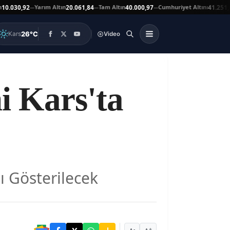
Yarım Altın
Tam Altın
Cumhuriyet Altını
A
30,92
20.061,84
40.000,97
41.251,00
—
—
—
▼
26°C
Kars
Video
i Kars'ta
ı Gösterilecek
-
+