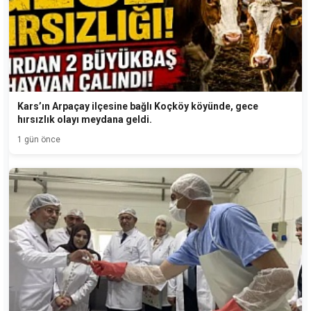
Kars’ın Arpaçay ilçesine bağlı Koçköy köyünde, gece
hırsızlık olayı meydana geldi.
1 gün önce