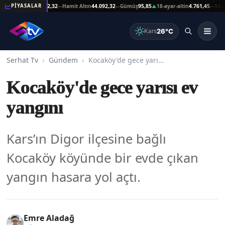
şat Altın
44.092,32
Hamit Altın
44.092,32
Gümüş
95,85
18-ayar-altin
4.761,45
14-ayar-
PİYASALAR
—
—
▲
—
26°C
Kars
Serhat Tv
Gündem
Kocaköy'de gece yarısı ev yangını
Kocaköy'de gece yarısı ev
yangını
Kars’ın Digor ilçesine bağlı
Kocaköy köyünde bir evde çıkan
yangın hasara yol açtı.
Emre Aladağ