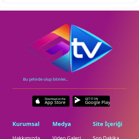
Bu şehirde olup bitinler...
Download on the
GET IT ON
App Store
Google Play
Kurumsal
Medya
Site İçeriği
Hakkımızda
Video Galeri
Son Dakika