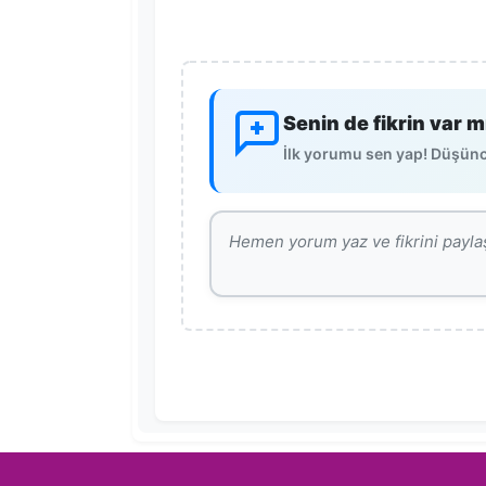
Senin de fikrin var m
İlk yorumu sen yap! Düşünce