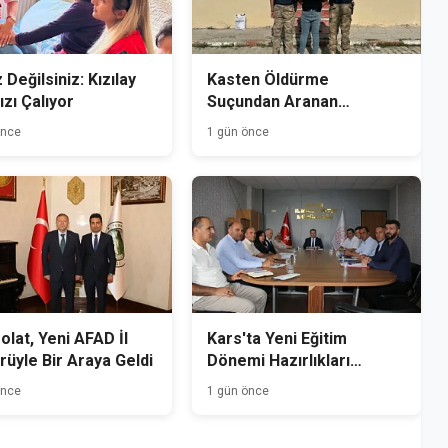
 Değilsiniz: Kızılay
Kasten Öldürme
ızı Çalıyor
Suçundan Aranan
Hükümlü Kağızman'da
önce
1 gün önce
Yakalandı
Polat, Yeni AFAD İl
Kars'ta Yeni Eğitim
üyle Bir Araya Geldi
Dönemi Hazırlıkları
Başladı
önce
1 gün önce