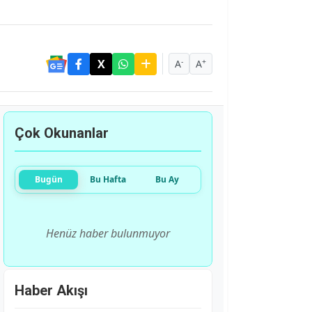
-
+
A
A
Çok Okunanlar
Bugün
Bu Hafta
Bu Ay
Henüz haber bulunmuyor
Haber Akışı