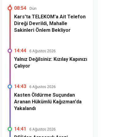
08:54
Dün
Kars'ta TELEKOM'a Ait Telefon
Direği Devrildi, Mahalle
Sakinleri Önlem Bekliyor
14:44
6 Ağustos 2026
Yalnız Değilsiniz: Kızılay Kapınızı
Çalıyor
14:43
6 Ağustos 2026
Kasten Öldürme Suçundan
Aranan Hükümlü Kağızman'da
Yakalandı
14:41
6 Ağustos 2026