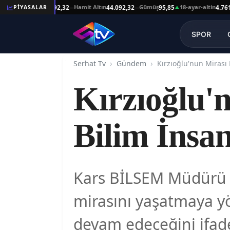
eşat Altın
Hamit Altın
Gümüş
18-ayar-altin
PİYASALAR
44.092,32
44.092,32
95,85
4.761,45
—
—
▲
—
SPOR
Serhat Tv
Gündem
Kırzıoğlu'
Bilim İnsan
Kars BİLSEM Müdürü Al
mirasını yaşatmaya yö
devam edeceğini ifade