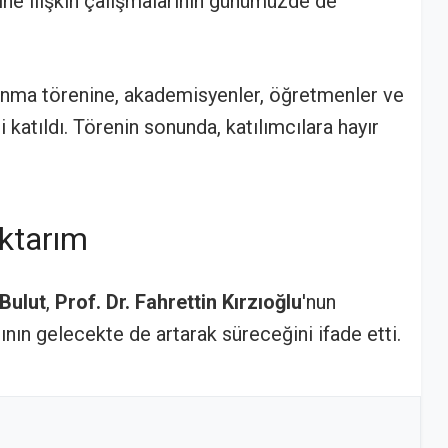
ine ilişkin çalışmalarının günümüzde de
anma törenine, akademisyenler, öğretmenler ve
katıldı. Törenin sonunda, katılımcılara hayır
Aktarım
Bulut
,
Prof. Dr. Fahrettin Kırzıoğlu
'nun
ının gelecekte de artarak süreceğini ifade etti.