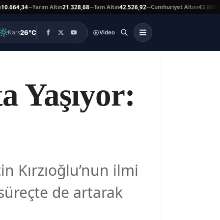
Yarım Altın
Tam Altın
Cumhuriyet Altını
A
64,34
21.328,68
42.526,92
43.869,00
—
—
—
▲
26°C
Kars
Video
a Yaşıyor:
in Kırzıoğlu’nun ilmi
süreçte de artarak