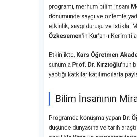
programı, merhum bilim insanı
Me
dönümünde saygı ve özlemle yad 
etkinlik, saygı duruşu ve İstiklal
Özkesemen
'in Kur'an-ı Kerim til
Etkinlikte,
Kars Öğretmen Akadem
sunumla
Prof. Dr. Kırzıoğlu
'nun b
yaptığı katkılar katılımcılarla payla
Bilim İnsanının Mir
Programda konuşma yapan
Dr. Ö
düşünce dünyasına ve tarih araşt