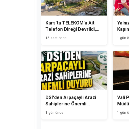
Kars'ta TELEKOM'a Ait
Yalnız
Telefon Direği Devrildi,
Kapın
Mahalle Sakinleri Önlem
15 saat önce
1 gün 
Bekliyor
DSİ'den Arpaçaylı Arazi
Vali 
Sahiplerine Önemli
Müdür
Duyuru
1 gün önce
1 gün 