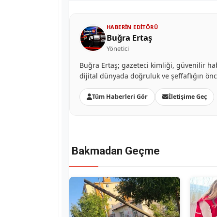
HABERIN EDITÖRÜ
Buğra Ertaş
Yönetici
Buğra Ertaş; gazeteci kimliği, güvenilir ha
dijital dünyada doğruluk ve şeffaflığın ön
Tüm Haberleri Gör
İletişime Geç
Bakmadan Geçme