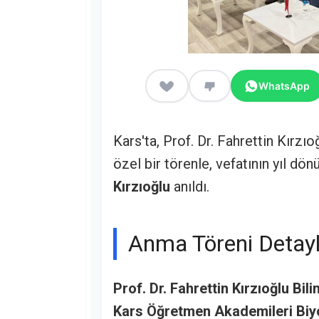
WhatsApp
Kars'ta, Prof. Dr. Fahrettin Kırz
özel bir törenle, vefatının yıl dö
Kırzıoğlu
anıldı.
Anma Töreni Detayl
Prof. Dr. Fahrettin Kırzıoğlu Bi
Kars Öğretmen Akademileri Biy