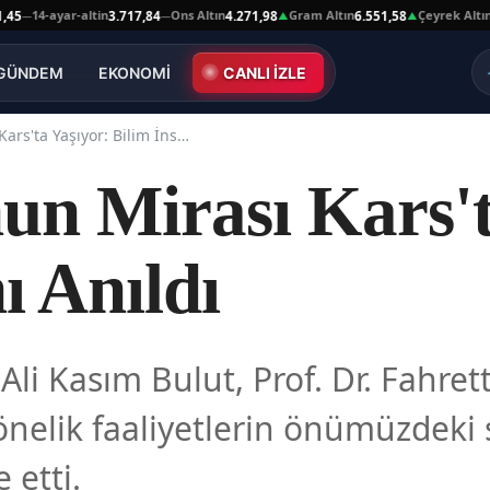
14-ayar-altin
Ons Altın
Gram Altın
Çeyrek Altın
3.717,84
4.271,98
6.551,58
10.6
—
▲
▲
GÜNDEM
EKONOMİ
CANLI İZLE
Kırzıoğlu'nun Mirası Kars'ta Yaşıyor: Bilim İnsanı Anıldı
nun Mirası Kars't
ı Anıldı
i Kasım Bulut, Prof. Dr. Fahrett
nelik faaliyetlerin önümüzdeki 
 etti.