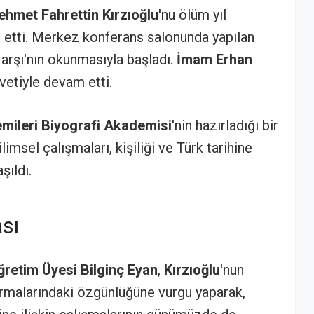
hmet Fahrettin Kırzıoğlu
'nu ölüm yıl
etti. Merkez konferans salonunda yapılan
 Marşı'nın okunmasıyla başladı.
İmam Erhan
avetiyle devam etti.
ileri Biyografi Akademisi
'nin hazırladığı bir
ilimsel çalışmaları, kişiliği ve Türk tarihine
şıldı.
ası
ğretim Üyesi Bilginç Eyan
,
Kırzıoğlu
'nun
ırmalarındaki özgünlüğüne vurgu yaparak,