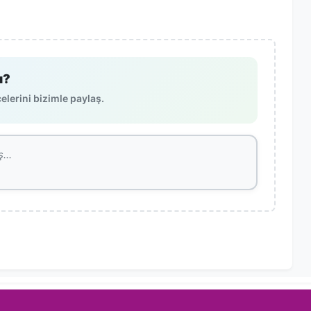
ı?
lerini bizimle paylaş.