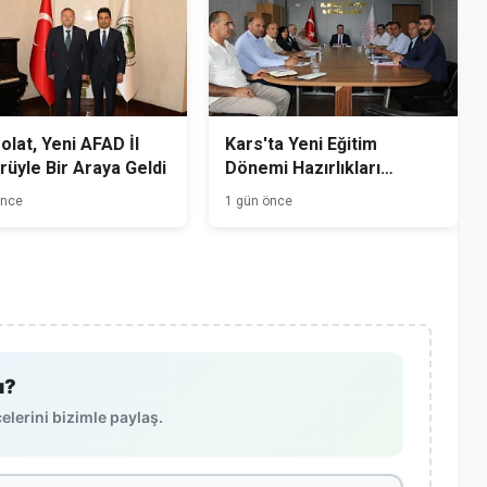
Polat, Yeni AFAD İl
Kars'ta Yeni Eğitim
üyle Bir Araya Geldi
Dönemi Hazırlıkları
Başladı
önce
1 gün önce
ı?
lerini bizimle paylaş.