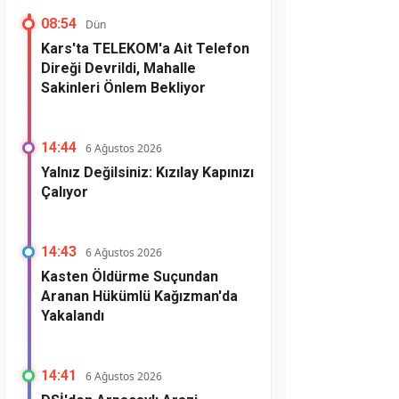
08:54
Dün
Kars'ta TELEKOM'a Ait Telefon
Direği Devrildi, Mahalle
Sakinleri Önlem Bekliyor
14:44
6 Ağustos 2026
Yalnız Değilsiniz: Kızılay Kapınızı
Çalıyor
14:43
6 Ağustos 2026
Kasten Öldürme Suçundan
Aranan Hükümlü Kağızman'da
Yakalandı
14:41
6 Ağustos 2026