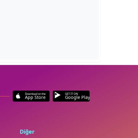
Download on the
GET IT ON
App Store
Google Play
Diğer