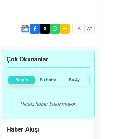
-
+
A
A
Çok Okunanlar
Bugün
Bu Hafta
Bu Ay
Henüz haber bulunmuyor
Haber Akışı