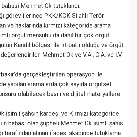
n babası Mehmet Ok tutuklandı.
ı görevlilerince PKK/KCK Silahlı Terör
an ve haklarında kırmızı kategoride arama
isimli örgüt mensubu da dahil bir çok örgüt
gütün Kandil bölgesi ile irtibatlı olduğu ve örgüt
eğerlendirilen Mehmet Ok ve V.A., C.A. ve İ.V.
bakır’da gerçekleştirilen operasyon ile
inde yapılan aramalarda çok sayıda örgütsel
unsuru olabilecek basılı ve dijital materyallere
k isimli şahsın kardeşi ve Kırmızı kategoride
’un babası olan şüpheli Mehmet Ok isimli şahıs
 tarafından alınan ifadesi akabinde tutuklama