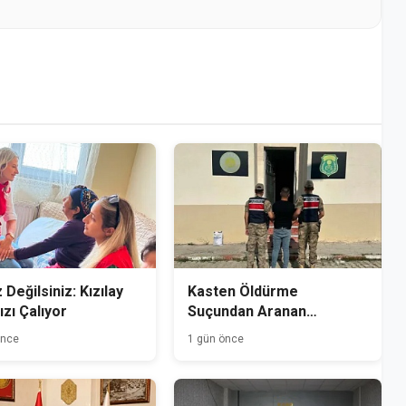
 Değilsiniz: Kızılay
Kasten Öldürme
ızı Çalıyor
Suçundan Aranan
Hükümlü Kağızman'da
önce
1 gün önce
Yakalandı