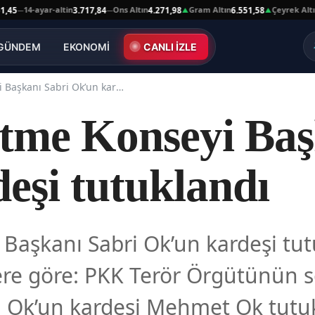
14-ayar-altin
Ons Altın
Gram Altın
Çeyrek Altın
3.717,84
4.271,98
6.551,58
10.
—
—
▲
▲
GÜNDEM
EKONOMİ
CANLI İZLE
KCK Yürütme Konseyi Başkanı Sabri Ok’un kardeşi tutuklandı
me Konseyi Başk
eşi tutuklandı
aşkanı Sabri Ok’un kardeşi tut
lere göre: PKK Terör Örgütünün
i Ok’un kardeşi Mehmet Ok tutu