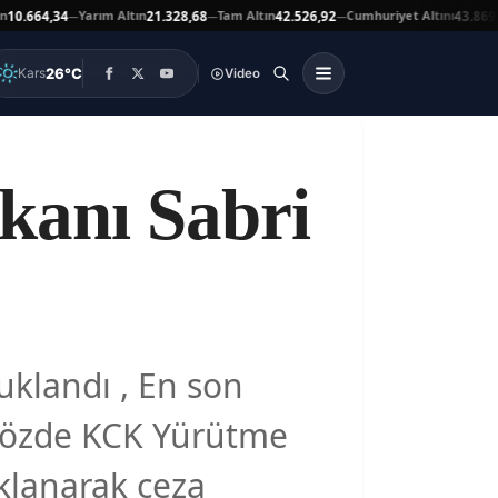
Yarım Altın
Tam Altın
Cumhuriyet Altını
664,34
21.328,68
42.526,92
43.869,00
—
—
—
▲
26°C
Kars
Video
anı Sabri
uklandı , En son
 sözde KCK Yürütme
klanarak ceza