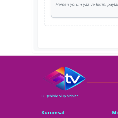
Bu şehirde olup bitinler...
Kurumsal
M