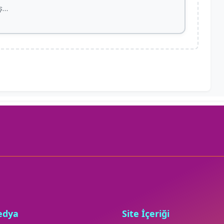
edya
Site İçeriği