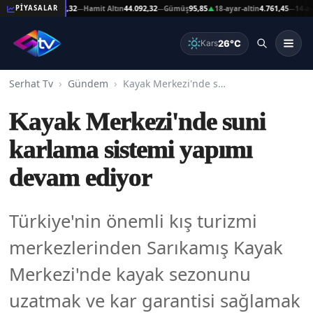
t Altın
44.092,32
Hamit Altın
44.092,32
Gümüş
95,85
18-ayar-altin
4.761,45
14-ayar-alt
PİYASALAR
—
—
▲
—
26°C
Kars
Serhat Tv
Gündem
Kayak Merkezi'nde suni karlama sistemi yapımı devam ediyor
Kayak Merkezi'nde suni
karlama sistemi yapımı
devam ediyor
Türkiye'nin önemli kış turizmi
merkezlerinden Sarıkamış Kayak
Merkezi'nde kayak sezonunu
uzatmak ve kar garantisi sağlamak