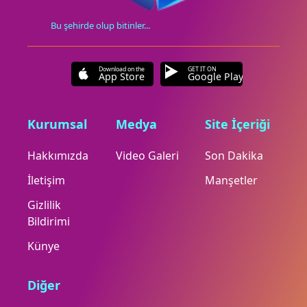
Bu şehirde olup bitinler...
Download on the
GET IT ON
App Store
Google Play
Kurumsal
Medya
Site İçeriği
Hakkımızda
Video Galeri
Son Dakika
İletişim
Manşetler
Gizlilik
Bildirimi
Künye
Diğer