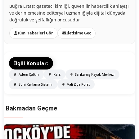
Buğra Ertaş; gazeteci kimliği, güvenilir habercilik anlayışı
ve derinlemesine editoryal uzmanlığıyla dijital dünyada
doğruluk ve şeffaflığın öncüsüdür.
Tüm Haberleri Gör
İletişime Geç
İlgili Konular:
Adem Çalkın
Kars
Sarıkamış Kayak Merkezi
Suni Karlama Sistemi
Vali Ziya Polat
Bakmadan Geçme