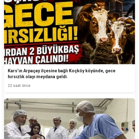
Kars’ın Arpaçay ilçesine bağlı Koçköy köyünde, gece
hırsızlık olayı meydana geldi.
22 saat önce