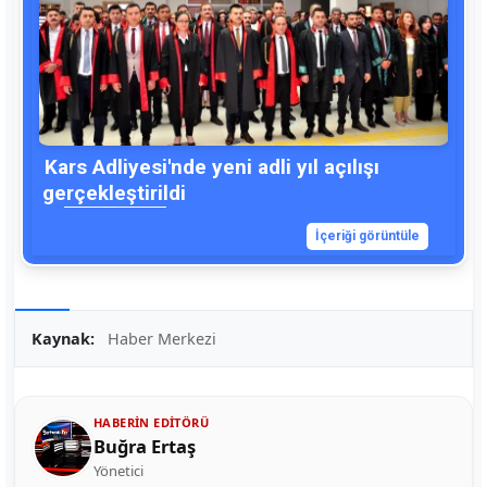
Kars Adliyesi'nde yeni adli yıl açılışı
gerçekleştirildi
İçeriği görüntüle
Kaynak:
Haber Merkezi
HABERIN EDITÖRÜ
Buğra Ertaş
Yönetici