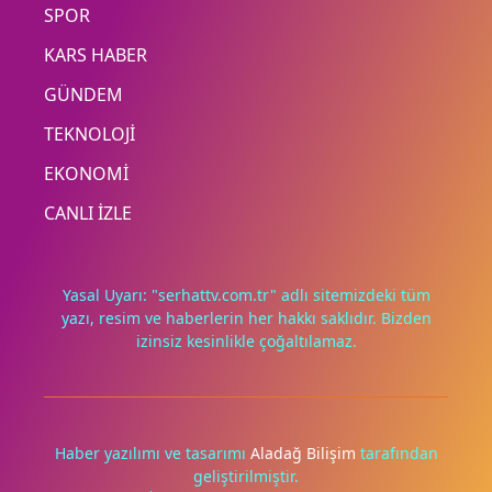
SPOR
KARS HABER
GÜNDEM
TEKNOLOJİ
EKONOMİ
CANLI İZLE
Yasal Uyarı: "serhattv.com.tr" adlı sitemizdeki tüm
yazı, resim ve haberlerin her hakkı saklıdır. Bizden
izinsiz kesinlikle çoğaltılamaz.
Deneyimini iyileştirmek ve içeriğimizi geliştirmek için çerezler
kullanıyoruz. Zorunlu çerezler her zaman çalışır; diğerleri
yalnızca onayınla.
Haber yazılımı ve tasarımı
Aladağ Bilişim
tarafından
geliştirilmiştir.
Tümünü reddet
Tercihleri yönet