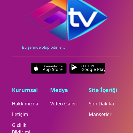
Bu şehirde olup bitinler...
Download on the
GET IT ON
App Store
Google Play
Kurumsal
Medya
Site İçeriği
Hakkımızda
Video Galeri
Son Dakika
İletişim
Manşetler
Gizlilik
Bildirimi