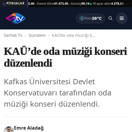
at Altın
41.473,40
Hamit Altın
41.473,40
Gümüş
90,14
18-ayar-altin
4.478,64
14-ayar-a
PİYASALAR
—
—
▲
—
26°C
Kars
Serhat Tv
Gündem
KAÜ’de oda müziği konseri düzenlendi
KAÜ’de oda müziği konseri
düzenlendi
Kafkas Üniversitesi Devlet
Konservatuvarı tarafından oda
müziği konseri düzenlendi.
Emre Aladağ