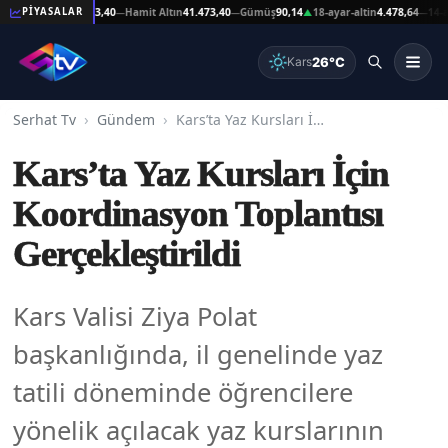
eşat Altın
41.473,40
Hamit Altın
41.473,40
Gümüş
90,14
18-ayar-altin
4.478,64
14-ayar-
PİYASALAR
—
—
▲
—
26°C
Kars
Serhat Tv
Gündem
Kars’ta Yaz Kursları İçin Koordinasyon Toplantısı Gerçekleştirildi
Kars’ta Yaz Kursları İçin
Koordinasyon Toplantısı
Gerçekleştirildi
Kars Valisi Ziya Polat
başkanlığında, il genelinde yaz
tatili döneminde öğrencilere
yönelik açılacak yaz kurslarının