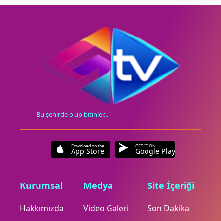
Bu şehirde olup bitinler...
Download on the
GET IT ON
App Store
Google Play
Kurumsal
Medya
Site İçeriği
Hakkımızda
Video Galeri
Son Dakika