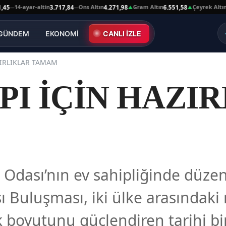
4-ayar-altin
Ons Altın
Gram Altın
Çeyrek Altın
3.717,84
4.271,98
6.551,58
10.66
—
▲
▲
GÜNDEM
EKONOMİ
CANLI İZLE
ZIRLIKLAR TAMAM
PI İÇİN HAZI
i Odası’nın ev sahipliğinde düze
ı Buluşması, iki ülke arasındak
 boyutunu güçlendiren tarihi bi