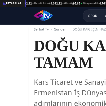
şat Altın
Hamit Altın
Gümüş
18-ayar-altin
1
PİYASALAR
44.092,32
44.092,32
95,85
4.761,45
—
—
▲
—
SPOR
Serhat Tv
Gündem
DOĞU KAPI İÇİN HA
DOĞU KA
TAMAM
Kars Ticaret ve Sanay
Ermenistan İş Dünyas
adımlarının ekonomik