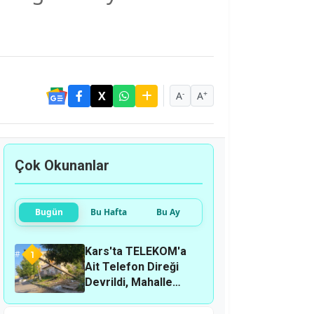
-
+
A
A
Çok Okunanlar
Bugün
Bu Hafta
Bu Ay
Kars'ta TELEKOM'a
1
Ait Telefon Direği
Devrildi, Mahalle
Sakinleri Önlem
Bekliyor