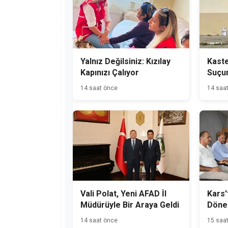
Yalnız Değilsiniz: Kızılay
Kast
Kapınızı Çalıyor
Suçu
Hükü
14 saat önce
14 saa
Yakal
Vali Polat, Yeni AFAD İl
Kars'
Müdürüyle Bir Araya Geldi
Dönem
Başla
14 saat önce
15 saa