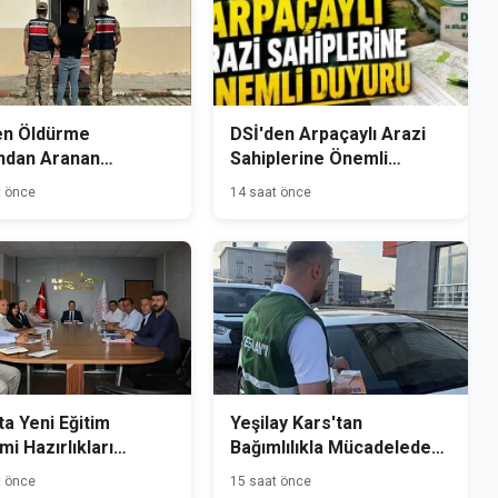
en Öldürme
DSİ'den Arpaçaylı Arazi
ndan Aranan
Sahiplerine Önemli
mlü Kağızman'da
Duyuru
t önce
14 saat önce
andı
ta Yeni Eğitim
Yeşilay Kars'tan
i Hazırlıkları
Bağımlılıkla Mücadelede
dı
Farkındalık Seferberliği
t önce
15 saat önce