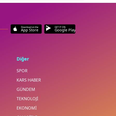
Download on the
GET IT ON
App Store
Google Play
Diğer
SPOR
KARS HABER
GÜNDEM
TEKNOLOJİ
EKONOMİ