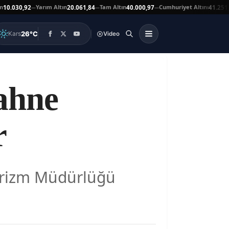
Yarım Altın
Tam Altın
Cumhuriyet Altını
030,92
20.061,84
40.000,97
41.251,00
—
—
—
▼
26°C
Kars
Video
ahne
r
Turizm Müdürlüğü