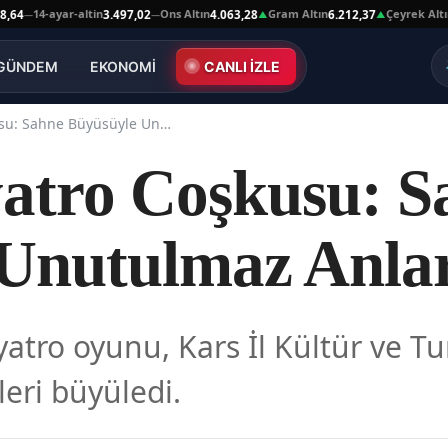
14-ayar-altin
Ons Altın
Gram Altın
Çeyrek Altın
3.497,02
4.063,28
6.212,37
10.
—
—
▲
▲
GÜNDEM
EKONOMİ
CANLI İZLE
Kars'ta Tiyatro Coşkusu: Sahne Büyüsüyle Unutulmaz Anlar
yatro Coşkusu: S
 Unutulmaz Anla
yatro oyunu, Kars İl Kültür ve 
leri büyüledi.