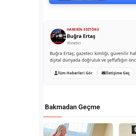
HABERIN EDITÖRÜ
Buğra Ertaş
Yönetici
Buğra Ertaş; gazeteci kimliği, güvenilir ha
dijital dünyada doğruluk ve şeffaflığın ön
Tüm Haberleri Gör
İletişime Geç
Bakmadan Geçme