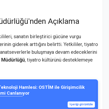
üdürlüğü'nden Açıklama
ilileri, sanatın birleştirici gücüne vurgu
rinin giderek arttığını belirtti. Yetkililer, tiyatro
 sanatseverlerle buluşmaya devam edeceklerini
zm Müdürlüğü
, tiyatro kültürünü desteklemeye
Teknoloji Hamlesi: OSTİM ile Girişimcilik
emi Canlanıyor
İçeriği görüntüle