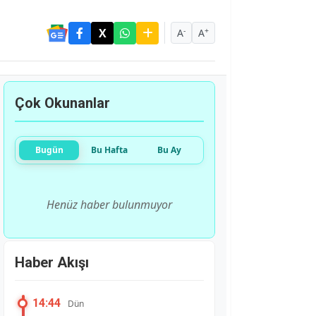
-
+
A
A
Çok Okunanlar
Bugün
Bu Hafta
Bu Ay
Henüz haber bulunmuyor
Haber Akışı
14:44
Dün