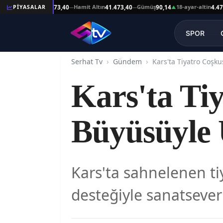
eşat Altın
Hamit Altın
Gümüş
18-ayar-altin
PİYASALAR
41.473,40
41.473,40
90,14
4.478,64
—
—
▲
SPOR
Serhat Tv
Gündem
Kars'ta Ti
Büyüsüyle
Kars'ta sahnelenen ti
desteğiyle sanatsever