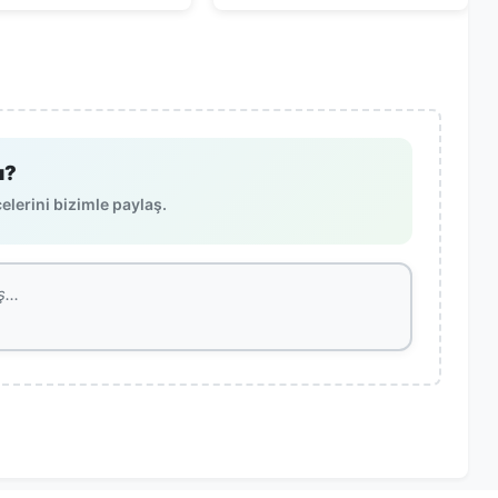
ı?
lerini bizimle paylaş.