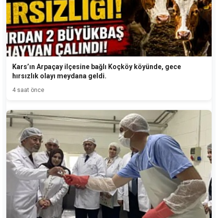
Kars’ın Arpaçay ilçesine bağlı Koçköy köyünde, gece
hırsızlık olayı meydana geldi.
4 saat önce