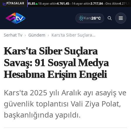
92,32
Gümüş
95,85
18-ayar-altin
4.761,45
14-ayar-altin
3.717,84
Ons Altın
4.271,98
Gr
PİYASALAR
—
▲
—
—
▲
26°C
Kars
Serhat Tv
Gündem
Kars'ta Siber Suçlara Savaş: 91 Sosyal Medya Hesabına Erişim Engeli
Kars'ta Siber Suçlara
Savaş: 91 Sosyal Medya
Hesabına Erişim Engeli
Kars'ta 2025 yılı Aralık ayı asayiş ve
güvenlik toplantısı Vali Ziya Polat,
başkanlığında yapıldı.