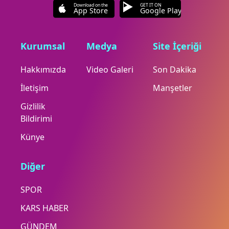
Download on the
GET IT ON
App Store
Google Play
Kurumsal
Medya
Site İçeriği
Hakkımızda
Video Galeri
Son Dakika
İletişim
Manşetler
Gizlilik
Bildirimi
Künye
Diğer
SPOR
KARS HABER
GÜNDEM