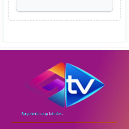
Bu şehirde olup bitinler...