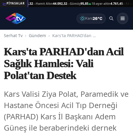
at Altın
44.092,32
Hamit Altın
44.092,32
Gümüş
95,85
18-ayar-altin
4.761,45
14-ayar-al
PİYASALAR
—
—
▲
—
26°C
Kars
Serhat Tv
Gündem
Kars'ta PARHAD'dan Acil Sağlık Hamlesi: Vali Polat'tan Destek
Kars'ta PARHAD'dan Acil
Sağlık Hamlesi: Vali
Polat'tan Destek
Kars Valisi Ziya Polat, Paramedik ve
Hastane Öncesi Acil Tıp Derneği
(PARHAD) Kars İl Başkanı Adem
Güneş ile beraberindeki dernek