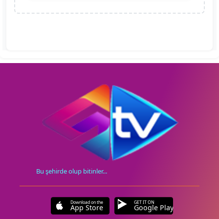
Bu şehirde olup bitinler...
Download on the
GET IT ON
App Store
Google Play