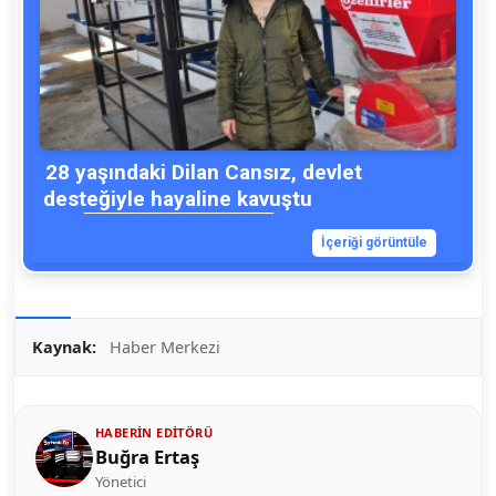
28 yaşındaki Dilan Cansız, devlet
desteğiyle hayaline kavuştu
İçeriği görüntüle
Kaynak:
Haber Merkezi
HABERIN EDITÖRÜ
Buğra Ertaş
Yönetici