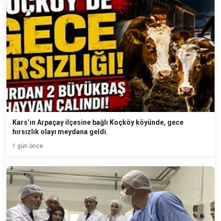
Kars’ın Arpaçay ilçesine bağlı Koçköy köyünde, gece
hırsızlık olayı meydana geldi.
1 gün önce