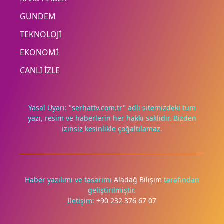
GÜNDEM
TEKNOLOJİ
EKONOMİ
CANLI İZLE
Yasal Uyarı: "serhattv.com.tr" adlı sitemizdeki tüm
yazı, resim ve haberlerin her hakkı saklıdır. Bizden
izinsiz kesinlikle çoğaltılamaz.
Deneyimini iyileştirmek ve içeriğimizi geliştirmek için çerezler
kullanıyoruz. Zorunlu çerezler her zaman çalışır; diğerleri
yalnızca onayınla.
Haber yazılımı ve tasarımı
Aladağ Bilişim
tarafından
geliştirilmiştir.
Tümünü reddet
Tercihleri yönet
İletişim:
+90 232 376 67 07
Tümünü kabul et