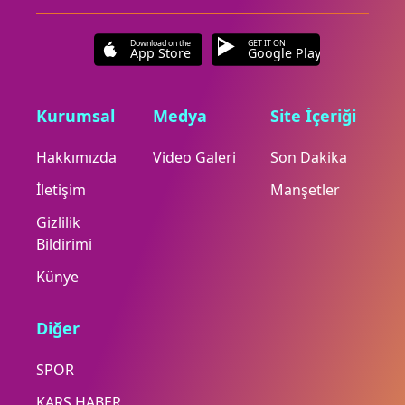
Download on the
GET IT ON
App Store
Google Play
Kurumsal
Medya
Site İçeriği
Hakkımızda
Video Galeri
Son Dakika
İletişim
Manşetler
Gizlilik
Bildirimi
Künye
Diğer
SPOR
KARS HABER