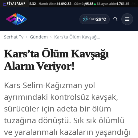
şat Altın
44.092,32
Hamit Altın
44.092,32
Gümüş
95,85
18-ayar-altin
4.761,45
14-ayar-a
PİYASALAR
—
—
▲
—
26°C
Kars
Serhat Tv
Gündem
Kars’ta Ölüm Kavşağı Alarm Veriyor!
Kars’ta Ölüm Kavşağı
Alarm Veriyor!
Kars-Selim-Kağızman yol
ayrımındaki kontrolsüz kavşak,
sürücüler için adeta bir ölüm
tuzağına dönüştü. Sık sık ölümlü
ve yaralanmalı kazaların yaşandığı