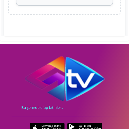
Bu şehirde olup bitinler...
Download on the
GET IT ON
App Store
Google Play