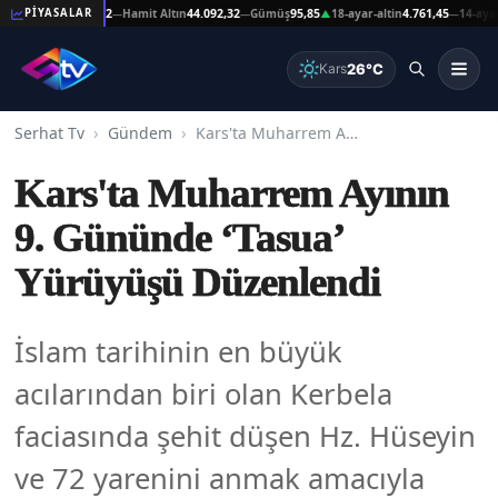
ın
44.092,32
Hamit Altın
44.092,32
Gümüş
95,85
18-ayar-altin
4.761,45
14-ayar-altin
3.
PİYASALAR
—
—
▲
—
26°C
Kars
Serhat Tv
Gündem
Kars'ta Muharrem Ayının 9. Gününde ‘Tasua’ Yürüyüşü Düzenlendi
Kars'ta Muharrem Ayının
9. Gününde ‘Tasua’
Yürüyüşü Düzenlendi
İslam tarihinin en büyük
acılarından biri olan Kerbela
faciasında şehit düşen Hz. Hüseyin
ve 72 yarenini anmak amacıyla