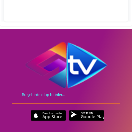
Bu şehirde olup bitinler...
Download on the
GET IT ON
App Store
Google Play