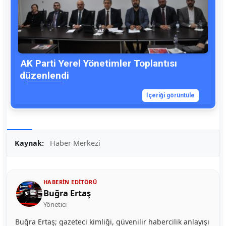
AK Parti Yerel Yönetimler Toplantısı
düzenlendi
İçeriği görüntüle
Kaynak:
Haber Merkezi
HABERIN EDITÖRÜ
Buğra Ertaş
Yönetici
Buğra Ertaş; gazeteci kimliği, güvenilir habercilik anlayışı