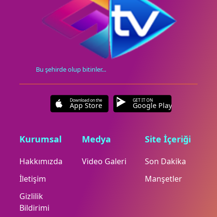
Bu şehirde olup bitinler...
Download on the
GET IT ON
App Store
Google Play
Kurumsal
Medya
Site İçeriği
Hakkımızda
Video Galeri
Son Dakika
İletişim
Manşetler
Gizlilik
Bildirimi