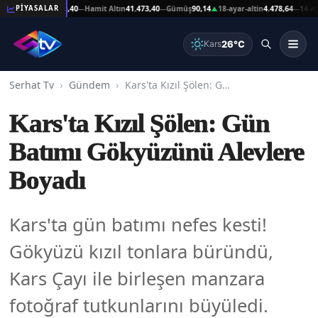
at Altın
41.473,40
Hamit Altın
41.473,40
Gümüş
90,14
18-ayar-altin
4.478,64
14-ayar-al
PİYASALAR
—
—
▲
—
26°C
Kars
Serhat Tv
Gündem
Kars'ta Kızıl Şölen: Gün Batımı Gökyüzünü Alevlere Boyadı
Kars'ta Kızıl Şölen: Gün
Batımı Gökyüzünü Alevlere
Boyadı
Kars'ta gün batımı nefes kesti!
Gökyüzü kızıl tonlara büründü,
Kars Çayı ile birleşen manzara
fotoğraf tutkunlarını büyüledi.