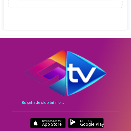
Bu şehirde olup bitinler...
Download on the
GET IT ON
App Store
Google Play