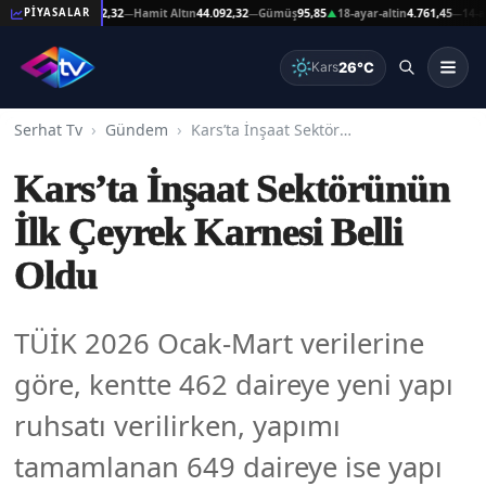
şat Altın
44.092,32
Hamit Altın
44.092,32
Gümüş
95,85
18-ayar-altin
4.761,45
14-ayar-a
PİYASALAR
—
—
▲
—
26°C
Kars
Serhat Tv
Gündem
Kars’ta İnşaat Sektörünün İlk Çeyrek Karnesi Belli Oldu
Kars’ta İnşaat Sektörünün
İlk Çeyrek Karnesi Belli
Oldu
TÜİK 2026 Ocak-Mart verilerine
göre, kentte 462 daireye yeni yapı
ruhsatı verilirken, yapımı
tamamlanan 649 daireye ise yapı