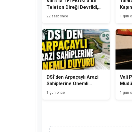
Kars'ta TELEKOM'a Ait
Yalnız
Telefon Direği Devrildi,
Kapın
Mahalle Sakinleri Önlem
22 saat önce
1 gün 
Bekliyor
DSİ'den Arpaçaylı Arazi
Vali 
Sahiplerine Önemli
Müdür
Duyuru
1 gün önce
1 gün 