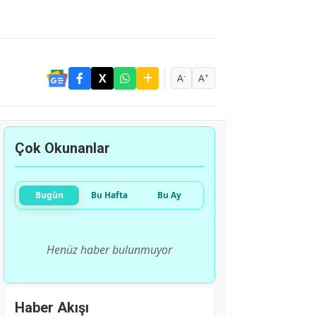
-
+
A
A
Çok Okunanlar
Bugün
Bu Hafta
Bu Ay
Henüz haber bulunmuyor
Haber Akışı