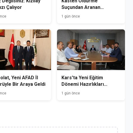
 Değilsiniz: Kızılay
Kasten Öldürme
ızı Çalıyor
Suçundan Aranan
Hükümlü Kağızman'da
önce
1 gün önce
Yakalandı
Polat, Yeni AFAD İl
Kars'ta Yeni Eğitim
üyle Bir Araya Geldi
Dönemi Hazırlıkları
Başladı
önce
1 gün önce