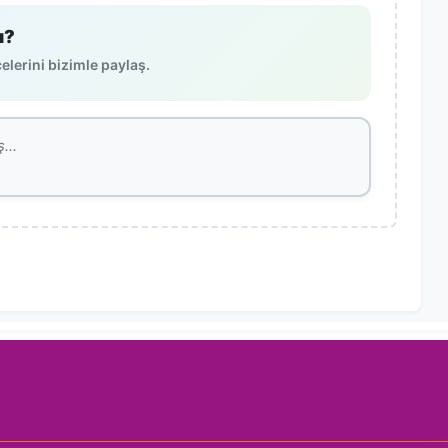
ı?
lerini bizimle paylaş.