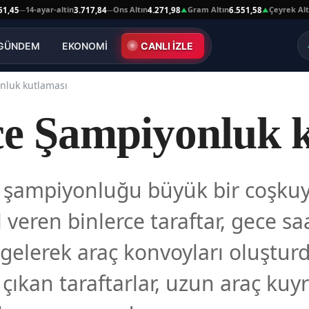
14-ayar-altin
Ons Altın
Gram Altın
Çeyrek Altın
3.717,84
4.271,98
6.551,58
10.
—
—
▲
▲
GÜNDEM
EKONOMİ
CANLI İZLE
nluk kutlaması
ce Şampiyonluk 
n şampiyonluğu büyük bir coşkuyl
 veren binlerce taraftar, gece sa
gelerek araç konvoyları oluşturd
çıkan taraftarlar, uzun araç kuy