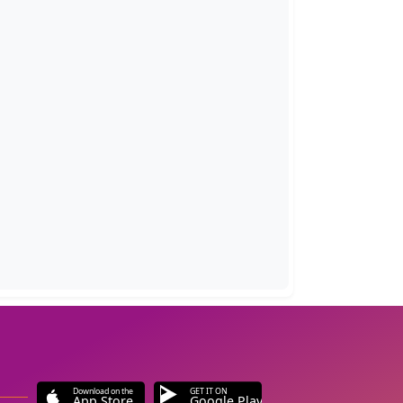
Download on the
GET IT ON
App Store
Google Play