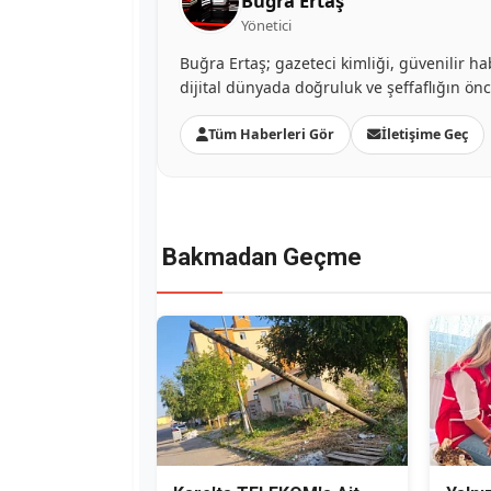
Buğra Ertaş
Yönetici
Buğra Ertaş; gazeteci kimliği, güvenilir ha
dijital dünyada doğruluk ve şeffaflığın ön
Tüm Haberleri Gör
İletişime Geç
Bakmadan Geçme