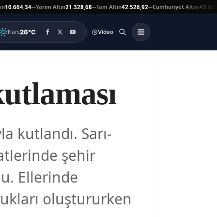
Yarım Altın
Tam Altın
Cumhuriyet Altını
664,34
21.328,68
42.526,92
43.869,00
—
—
—
▲
26°C
Kars
Video
kutlaması
a kutlandı. Sarı-
atlerinde şehir
u. Ellerinde
rukları oluştururken