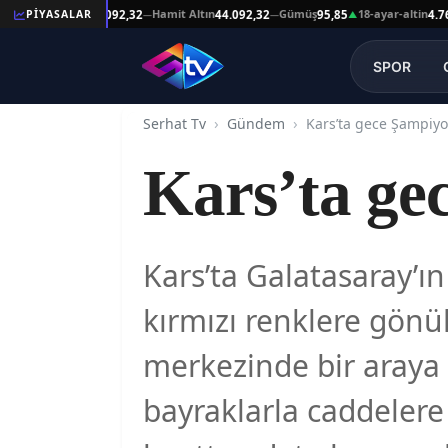
Reşat Altın
Hamit Altın
Gümüş
18-ayar-altin
PİYASALAR
44.092,32
44.092,32
95,85
4.761,45
—
—
▲
SPOR
Serhat Tv
Gündem
Kars’ta gece Şampiyo
Kars’ta ge
Kars’ta Galatasaray’ı
kırmızı renklere gönül
merkezinde bir araya 
bayraklarla caddelere 