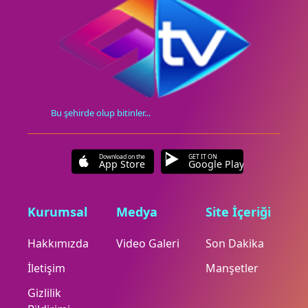
Bu şehirde olup bitinler...
Download on the
GET IT ON
App Store
Google Play
Kurumsal
Medya
Site İçeriği
Hakkımızda
Video Galeri
Son Dakika
İletişim
Manşetler
Gizlilik