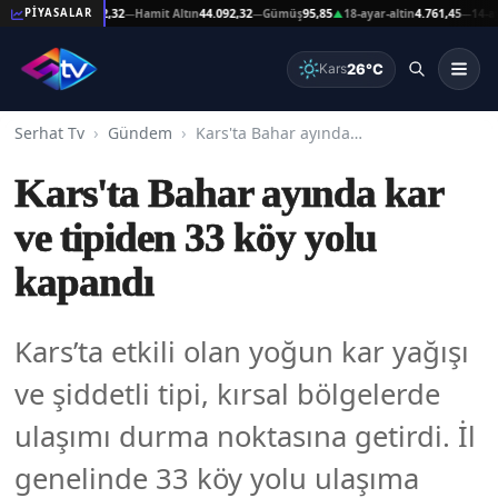
at Altın
44.092,32
Hamit Altın
44.092,32
Gümüş
95,85
18-ayar-altin
4.761,45
14-ayar-a
PİYASALAR
—
—
▲
—
26°C
Kars
Serhat Tv
Gündem
Kars'ta Bahar ayında kar ve tipiden 33 köy yolu kapandı
Kars'ta Bahar ayında kar
ve tipiden 33 köy yolu
kapandı
Kars’ta etkili olan yoğun kar yağışı
ve şiddetli tipi, kırsal bölgelerde
ulaşımı durma noktasına getirdi. İl
genelinde 33 köy yolu ulaşıma