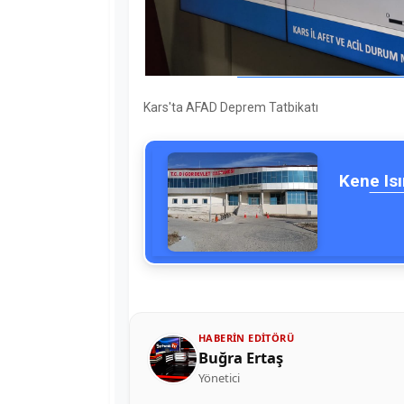
Kars'ta AFAD Deprem Tatbikatı
Kene Isı
HABERIN EDITÖRÜ
Buğra Ertaş
Yönetici