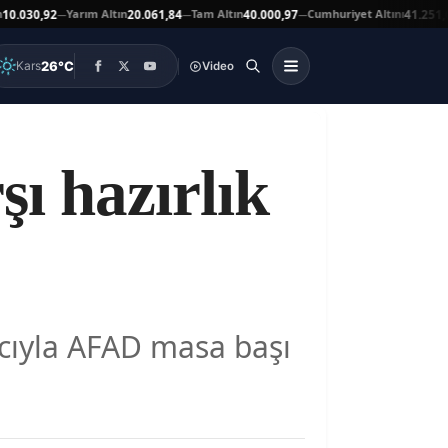
Yarım Altın
Tam Altın
Cumhuriyet Altını
A
30,92
20.061,84
40.000,97
41.251,00
—
—
—
▼
26°C
Kars
Video
ı hazırlık
acıyla AFAD masa başı