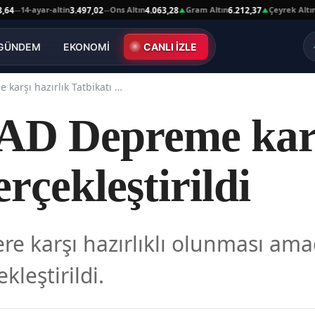
14-ayar-altin
Ons Altın
Gram Altın
Çeyrek Altın
3.497,02
4.063,28
6.212,37
10.0
—
▲
▲
GÜNDEM
EKONOMİ
CANLI İZLE
Kars'ta AFAD Depreme karşı hazırlık Tatbikatı gerçekleştirildi
AD Depreme karş
erçekleştirildi
ere karşı hazırlıklı olunması am
kleştirildi.