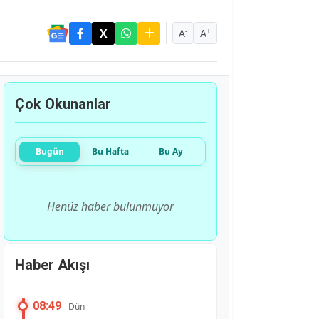
-
+
A
A
Çok Okunanlar
Bugün
Bu Hafta
Bu Ay
Henüz haber bulunmuyor
Haber Akışı
08:49
Dün