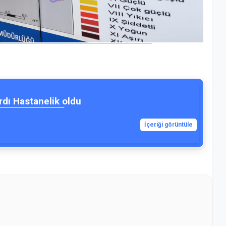
rdı Hastanelik oldu
İçeriği görüntüle