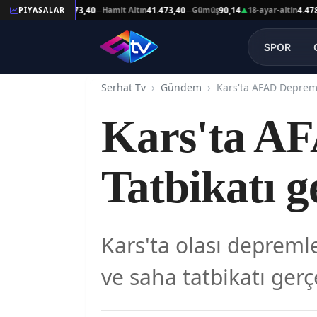
şat Altın
Hamit Altın
Gümüş
18-ayar-altin
PİYASALAR
41.473,40
41.473,40
90,14
4.478,64
—
—
▲
—
SPOR
Serhat Tv
Gündem
Kars'ta AF
Tatbikatı g
Kars'ta olası depreml
ve saha tatbikatı gerçe