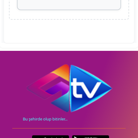
Bu şehirde olup bitinler...