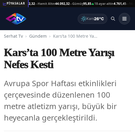
şat Altın
44.092,32
Hamit Altın
44.092,32
Gümüş
95,85
18-ayar-altin
4.761,45
14-ayar-
PİYASALAR
—
—
▲
—
26°C
Kars
Serhat Tv
Gündem
Kars’ta 100 Metre Yarışı Nefes Kesti
Kars’ta 100 Metre Yarışı
Nefes Kesti
Avrupa Spor Haftası etkinlikleri
çerçevesinde düzenlenen 100
metre atletizm yarışı, büyük bir
heyecanla gerçekleştirildi.