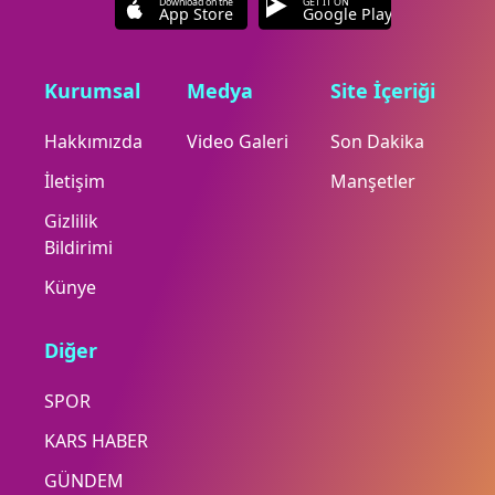
Download on the
GET IT ON
App Store
Google Play
Kurumsal
Medya
Site İçeriği
Hakkımızda
Video Galeri
Son Dakika
İletişim
Manşetler
Gizlilik
Bildirimi
Künye
Diğer
SPOR
KARS HABER
GÜNDEM