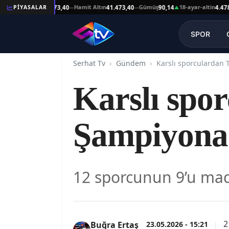
t Altın
Hamit Altın
Gümüş
18-ayar-altin
14
PİYASALAR
41.473,40
41.473,40
90,14
4.478,64
—
—
▲
—
SPOR
Serhat Tv
Gündem
Karslı spo
Şampiyonas
12 sporcunun 9’u mad
2
23.05.2026 - 15:21
Buğra Ertaş