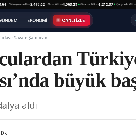
-ayar-altin
Ons Altın
Gram Altın
Çeyrek Altın
3.497,02
4.063,28
6.212,37
10.030
—
▲
▲
GÜNDEM
EKONOMİ
CANLI İZLE
Karslı sporculardan Türkiye Savate Şampiyonası’nda büyük başarı
rculardan Türkiy
ı’nda büyük baş
alya aldı
 Dk