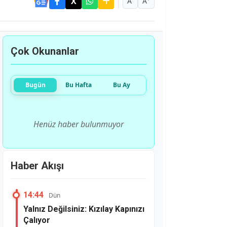
A
A
Çok Okunanlar
Bugün
Bu Hafta
Bu Ay
Henüz haber bulunmuyor
Haber Akışı
14:44
Dün
Yalnız Değilsiniz: Kızılay Kapınızı
Çalıyor