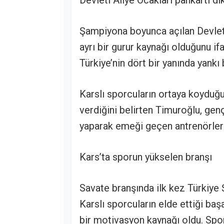
Devleti Aliye Ocakları pankartı di
Şampiyona boyunca açılan Devleti 
ayrı bir gurur kaynağı olduğunu i
Türkiye’nin dört bir yanında yankı
Karslı sporcuların ortaya koyduğ
verdiğini belirten Timuroğlu, ge
yaparak emeği geçen antrenörlere 
Kars’ta sporun yükselen branşı
Savate branşında ilk kez Türkiy
Karslı sporcuların elde ettiği baş
bir motivasyon kaynağı oldu. Sporc