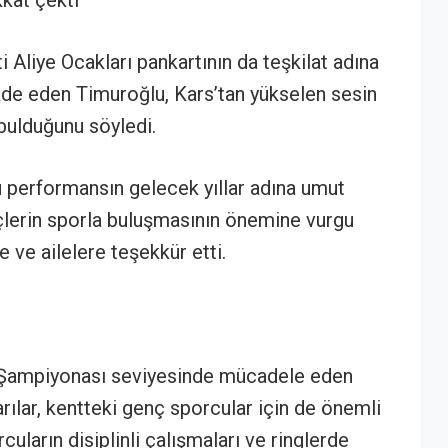
kkat çekti
Aliye Ocakları pankartının da teşkilat adına
fade eden Timuroğlu, Kars’tan yükselen sesin
 bulduğunu söyledi.
u performansın gelecek yıllar adına umut
nçlerin sporla buluşmasının önemine vurgu
ve ailelere teşekkür etti.
e Şampiyonası seviyesinde mücadele eden
arılar, kentteki genç sporcular için de önemli
uların disiplinli çalışmaları ve ringlerde