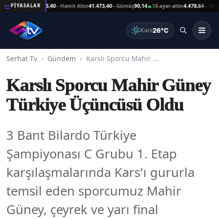
eşat Altın
41.473,40
Hamit Altın
41.473,40
Gümüş
90,14
18-ayar-altin
4.478,64
14-ayar-
PİYASALAR
—
—
▲
—
26°C
Kars
Serhat Tv
Gündem
Karslı Sporcu Mahir Güney Türkiye Üçüncüsü Oldu
Karslı Sporcu Mahir Güney
Türkiye Üçüncüsü Oldu
3 Bant Bilardo Türkiye
Şampiyonası C Grubu 1. Etap
karşılaşmalarında Kars'ı gururla
temsil eden sporcumuz Mahir
Güney, çeyrek ve yarı final