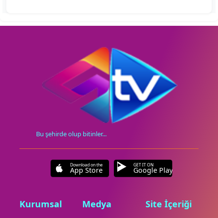
Bu şehirde olup bitinler...
Download on the
GET IT ON
App Store
Google Play
Kurumsal
Medya
Site İçeriği