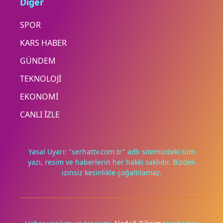
Diğer
SPOR
KARS HABER
GÜNDEM
TEKNOLOJİ
EKONOMİ
CANLI İZLE
Yasal Uyarı: "serhattv.com.tr" adlı sitemizdeki tüm
yazı, resim ve haberlerin her hakkı saklıdır. Bizden
izinsiz kesinlikle çoğaltılamaz.
Deneyimini iyileştirmek ve içeriğimizi geliştirmek için çerezler
kullanıyoruz. Zorunlu çerezler her zaman çalışır; diğerleri
yalnızca onayınla.