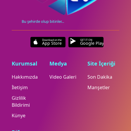
Bu şehirde olup bitinler...
Download on the
GET IT ON
App Store
Google Play
Kurumsal
Medya
Site İçeriği
Hakkımızda
Video Galeri
Son Dakika
İletişim
Manşetler
Gizlilik
Bildirimi
Künye