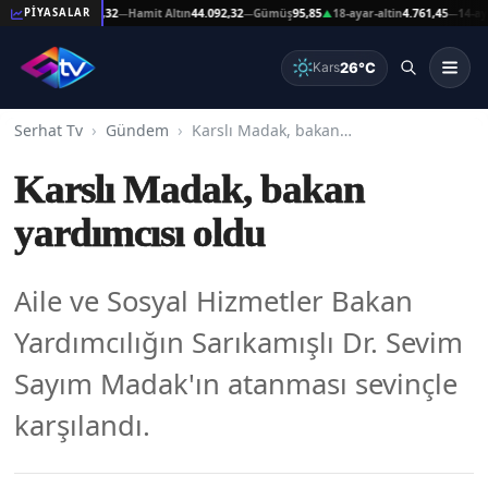
at Altın
44.092,32
Hamit Altın
44.092,32
Gümüş
95,85
18-ayar-altin
4.761,45
14-ayar-al
PİYASALAR
—
—
▲
—
26°C
Kars
Serhat Tv
Gündem
Karslı Madak, bakan yardımcısı oldu
Karslı Madak, bakan
yardımcısı oldu
Aile ve Sosyal Hizmetler Bakan
Yardımcılığın Sarıkamışlı Dr. Sevim
Sayım Madak'ın atanması sevinçle
karşılandı.