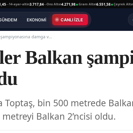
-ayar-altin
Ons Altın
Gram Altın
Çeyrek Altın
3.717,84
4.271,98
6.551,58
10.664
—
▲
▲
GÜNDEM
EKONOMİ
CANLI İZLE
Karslı atletler Balkan şampiyonasına damga vurdu
tler Balkan şamp
du
ğba Toptaş, bin 500 metrede Bal
 metreyi Balkan 2’ncisi oldu.