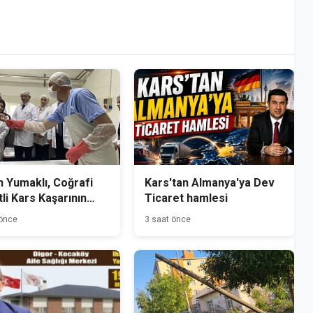
 Yumaklı, Coğrafi
Kars'tan Almanya'ya Dev
tli Kars Kaşarının
Ticaret hamlesi
mini Yerinde İnceledi
 önce
3 saat önce