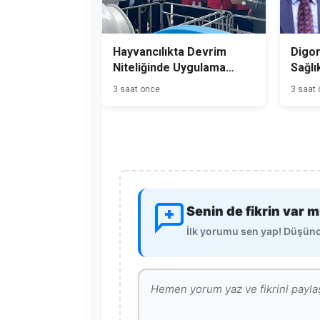
Hayvancılıkta Devrim
Digor
Niteliğinde Uygulama
Sağlı
Kars'tan Başladı
3 saat önce
3 saat
Senin de fikrin var m
İlk yorumu sen yap! Düşünce