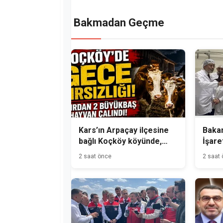
Bakmadan Geçme
Kars’ın Arpaçay ilçesine
Bakan
bağlı Koçköy köyünde,
İşare
gece hırsızlık olayı
Üreti
2 saat önce
2 saat
meydana geldi.