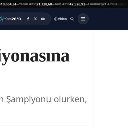
Yarım Altın
Tam Altın
Cumhuriyet Altını
Ata 
,34
21.328,68
42.526,92
43.869,00
—
—
—
▲
26°C
Kars
Video
iyonasına
kan Şampiyonu olurken,