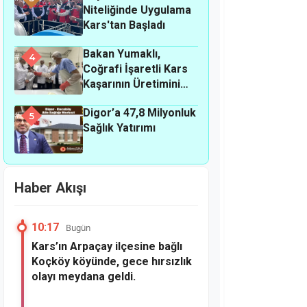
Niteliğinde Uygulama
Kars'tan Başladı
Bakan Yumaklı,
4
Coğrafi İşaretli Kars
Kaşarının Üretimini
Yerinde İnceledi
Digor’a 47,8 Milyonluk
5
Sağlık Yatırımı
Haber Akışı
10:17
Bugün
Kars’ın Arpaçay ilçesine bağlı
Koçköy köyünde, gece hırsızlık
olayı meydana geldi.