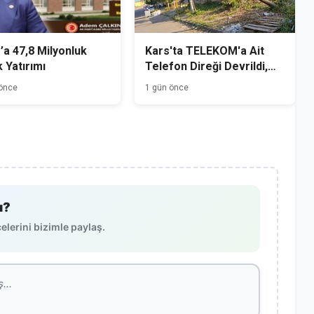
’a 47,8 Milyonluk
Kars'ta TELEKOM'a Ait
k Yatırımı
Telefon Direği Devrildi,
Mahalle Sakinleri Önlem
 önce
1 gün önce
Bekliyor
ı?
lerini bizimle paylaş.