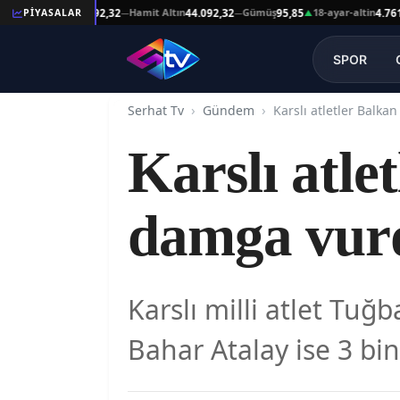
t Altın
Hamit Altın
Gümüş
18-ayar-altin
14
PİYASALAR
44.092,32
44.092,32
95,85
4.761,45
—
—
▲
—
SPOR
Serhat Tv
Gündem
Karslı atle
damga vur
Karslı milli atlet Tu
Bahar Atalay ise 3 bin