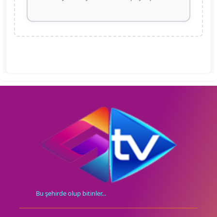
Bu şehirde olup bitinler...