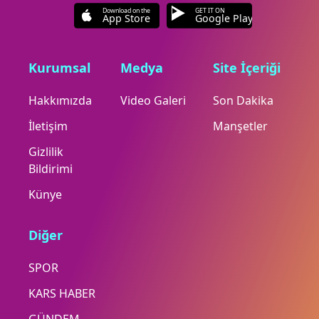
Download on the
GET IT ON
App Store
Google Play
Kurumsal
Medya
Site İçeriği
Hakkımızda
Video Galeri
Son Dakika
İletişim
Manşetler
Gizlilik
Bildirimi
Künye
Diğer
SPOR
KARS HABER