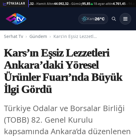
at Altın
44.092,32
Hamit Altın
44.092,32
Gümüş
95,85
18-ayar-altin
4.761,45
14-ayar-al
PİYASALAR
—
—
▲
—
26°C
Kars
Serhat Tv
Gündem
Kars’ın Eşsiz Lezzetleri Ankara’daki Yöresel Ürünler Fuarı’nda Büyük İlgi Gördü
Kars’ın Eşsiz Lezzetleri
Ankara’daki Yöresel
Ürünler Fuarı’nda Büyük
İlgi Gördü
Türkiye Odalar ve Borsalar Birliği
(TOBB) 82. Genel Kurulu
kapsamında Ankara’da düzenlenen