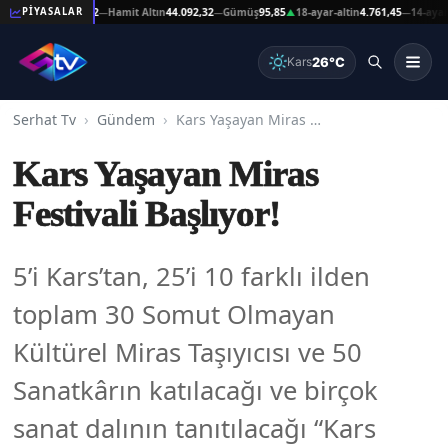
ltın
44.092,32
Hamit Altın
44.092,32
Gümüş
95,85
18-ayar-altin
4.761,45
14-ayar-altin
PİYASALAR
—
—
▲
—
26°C
Kars
Serhat Tv
Gündem
Kars Yaşayan Miras Festivali Başlıyor!
Kars Yaşayan Miras
Festivali Başlıyor!
5’i Kars’tan, 25’i 10 farklı ilden
toplam 30 Somut Olmayan
Kültürel Miras Taşıyıcısı ve 50
Sanatkârın katılacağı ve birçok
sanat dalının tanıtılacağı “Kars