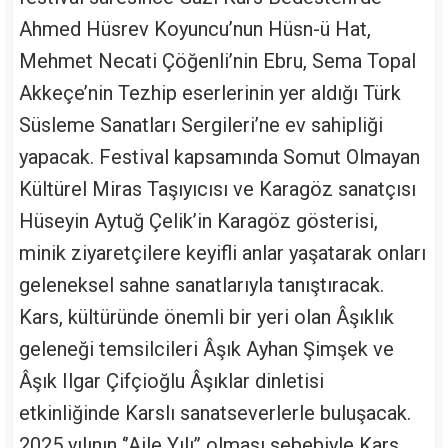
Ahmed Hüsrev Koyuncu’nun Hüsn-ü Hat,
Mehmet Necati Çöğenli’nin Ebru, Sema Topal
Akkeçe’nin Tezhip eserlerinin yer aldığı Türk
Süsleme Sanatları Sergileri’ne ev sahipliği
yapacak. Festival kapsamında Somut Olmayan
Kültürel Miras Taşıyıcısı ve Karagöz sanatçısı
Hüseyin Aytuğ Çelik’in Karagöz gösterisi,
minik ziyaretçilere keyifli anlar yaşatarak onları
geleneksel sahne sanatlarıyla tanıştıracak.
Kars, kültüründe önemli bir yeri olan Âşıklık
geleneği temsilcileri Âşık Ayhan Şimşek ve
Âşık Ilgar Çifçioğlu Âşıklar dinletisi
etkinliğinde Karslı sanatseverlerle buluşacak.
2025 yılının ‘’Aile Yılı’’ olması sebebiyle Kars