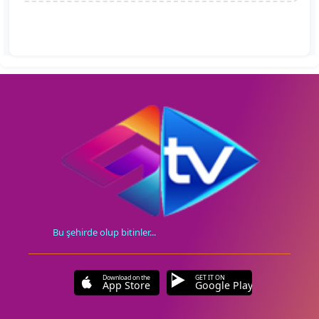
Bu şehirde olup bitinler...
Download on the
GET IT ON
App Store
Google Play