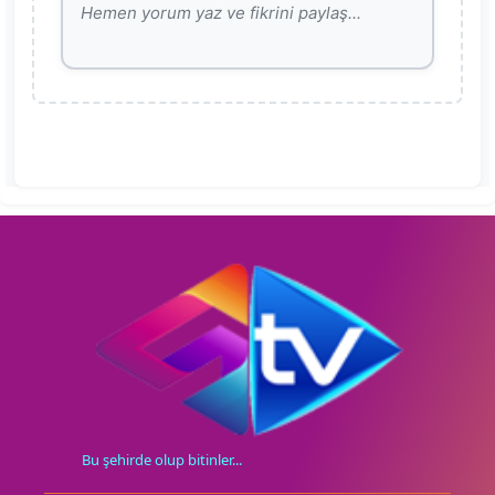
Bu şehirde olup bitinler...