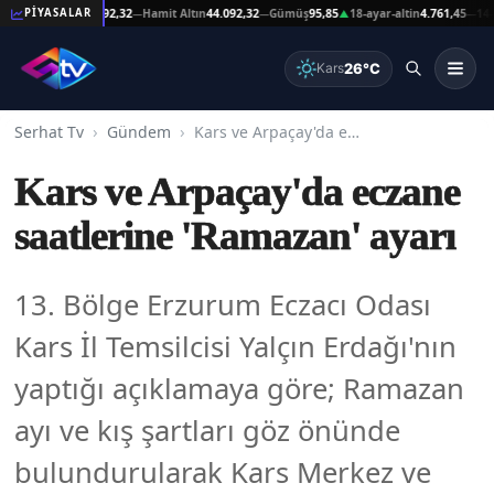
eşat Altın
44.092,32
Hamit Altın
44.092,32
Gümüş
95,85
18-ayar-altin
4.761,45
14-ayar
PİYASALAR
—
—
▲
—
26°C
Kars
Serhat Tv
Gündem
Kars ve Arpaçay'da eczane saatlerine 'Ramazan' ayarı
Kars ve Arpaçay'da eczane
saatlerine 'Ramazan' ayarı
13. Bölge Erzurum Eczacı Odası
Kars İl Temsilcisi Yalçın Erdağı'nın
yaptığı açıklamaya göre; Ramazan
ayı ve kış şartları göz önünde
bulundurularak Kars Merkez ve