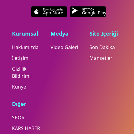
Download on the
GET IT ON
App Store
Google Play
Kurumsal
Medya
Site İçeriği
Hakkımızda
Video Galeri
Son Dakika
İletişim
Manşetler
Gizlilik
Bildirimi
Künye
Diğer
SPOR
KARS HABER