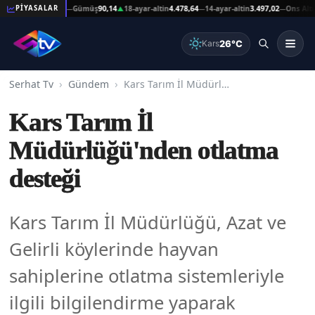
Altın
41.473,40
Gümüş
90,14
18-ayar-altin
4.478,64
14-ayar-altin
3.497,02
Ons Altın
4.
PİYASALAR
—
▲
—
—
26°C
Kars
Serhat Tv
Gündem
Kars Tarım İl Müdürlüğü'nden otlatma desteği
Kars Tarım İl
Müdürlüğü'nden otlatma
desteği
Kars Tarım İl Müdürlüğü, Azat ve
Gelirli köylerinde hayvan
sahiplerine otlatma sistemleriyle
ilgili bilgilendirme yaparak