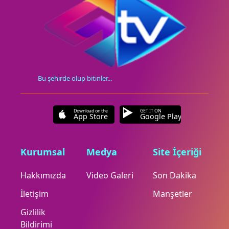
Bu şehirde olup bitinler...
Download on the
GET IT ON
App Store
Google Play
Kurumsal
Medya
Site İçeriği
Hakkımızda
Video Galeri
Son Dakika
İletişim
Manşetler
Gizlilik
Bildirimi