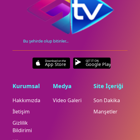
Bu şehirde olup bitinler...
Download on the
GET IT ON
App Store
Google Play
Kurumsal
Medya
Site İçeriği
Hakkımızda
Video Galeri
Son Dakika
İletişim
Manşetler
Gizlilik
Bildirimi