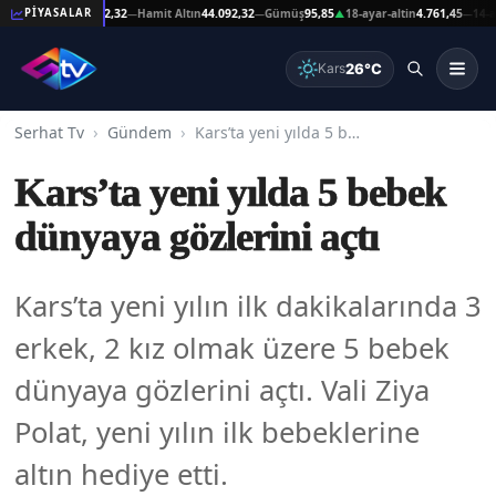
şat Altın
44.092,32
Hamit Altın
44.092,32
Gümüş
95,85
18-ayar-altin
4.761,45
14-ayar-a
PİYASALAR
—
—
▲
—
26°C
Kars
Serhat Tv
Gündem
Kars’ta yeni yılda 5 bebek dünyaya gözlerini açtı
Kars’ta yeni yılda 5 bebek
dünyaya gözlerini açtı
Kars’ta yeni yılın ilk dakikalarında 3
erkek, 2 kız olmak üzere 5 bebek
dünyaya gözlerini açtı. Vali Ziya
Polat, yeni yılın ilk bebeklerine
altın hediye etti.