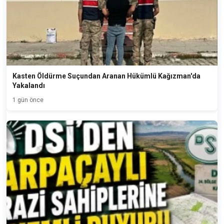
Kasten Öldürme Suçundan Aranan Hükümlü Kağızman'da
Yakalandı
1 gün önce