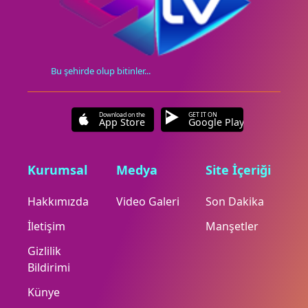
Bu şehirde olup bitinler...
Download on the
GET IT ON
App Store
Google Play
Kurumsal
Medya
Site İçeriği
Hakkımızda
Video Galeri
Son Dakika
İletişim
Manşetler
Gizlilik
Bildirimi
Künye