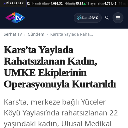
ltın
44.092,32
Hamit Altın
44.092,32
Gümüş
95,85
18-ayar-altin
4.761,45
14-ayar-altin
3
PİYASALAR
—
—
▲
—
26°C
Kars
Serhat Tv
Gündem
Kars’ta Yaylada Rahatsızlanan Kadın, UMKE Ekiplerinin Operasyonuyla Kurtarıldı
Kars’ta Yaylada
Rahatsızlanan Kadın,
UMKE Ekiplerinin
Operasyonuyla Kurtarıldı
Kars’ta, merkeze bağlı Yüceler
Köyü Yaylası’nda rahatsızlanan 22
yaşındaki kadın, Ulusal Medikal