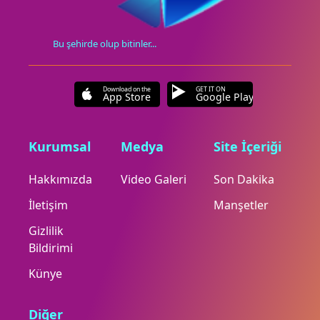
Bu şehirde olup bitinler...
Download on the
GET IT ON
App Store
Google Play
Kurumsal
Medya
Site İçeriği
Hakkımızda
Video Galeri
Son Dakika
İletişim
Manşetler
Gizlilik
Bildirimi
Künye
Diğer