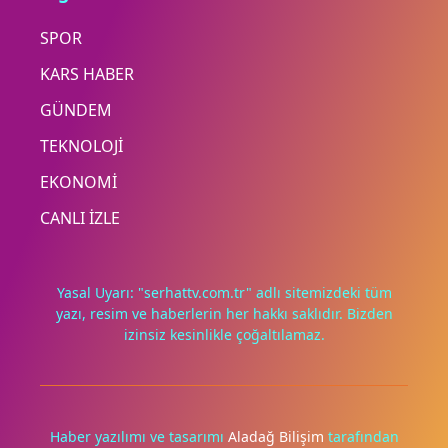
SPOR
KARS HABER
GÜNDEM
TEKNOLOJİ
EKONOMİ
CANLI İZLE
Yasal Uyarı: "serhattv.com.tr" adlı sitemizdeki tüm
yazı, resim ve haberlerin her hakkı saklıdır. Bizden
izinsiz kesinlikle çoğaltılamaz.
Deneyimini iyileştirmek ve içeriğimizi geliştirmek için çerezler
kullanıyoruz. Zorunlu çerezler her zaman çalışır; diğerleri
yalnızca onayınla.
Haber yazılımı ve tasarımı
Aladağ Bilişim
tarafından