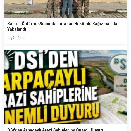
Kasten Öldürme Suçundan Aranan Hükümlü Kağızman'da
Yakalandı
1 gün önce
DSİ'den Arpaçaylı Arazi Sahiplerine Önemli Duyuru