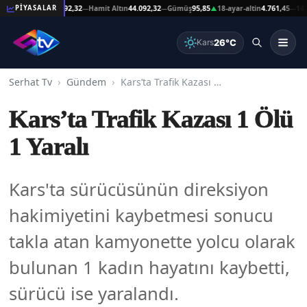
eşat Altın
44.092,32
Hamit Altın
44.092,32
Gümüş
95,85
18-ayar-altin
4.761,45
14-ayar
PİYASALAR
—
—
▲
—
26°C
Kars
Serhat Tv
Gündem
Kars’ta Trafik Kazası 1 Ölü 1 Yaralı
Kars’ta Trafik Kazası 1 Ölü
1 Yaralı
Kars'ta sürücüsünün direksiyon
hakimiyetini kaybetmesi sonucu
takla atan kamyonette yolcu olarak
bulunan 1 kadın hayatını kaybetti,
sürücü ise yaralandı.