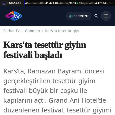
 Altın
41.473,40
Hamit Altın
41.473,40
Gümüş
90,14
18-ayar-altin
4.478,64
14-ayar-alti
PİYASALAR
—
—
▲
—
26°C
Kars
Serhat Tv
Gündem
Kars'ta tesettür giyim festivali başladı
Kars'ta tesettür giyim
festivali başladı
Kars’ta, Ramazan Bayramı öncesi
gerçekleştirilen tesettür giyim
festivali büyük bir coşku ile
kapılarını açtı. Grand Ani Hotel’de
düzenlenen festival, tesettür giyimi