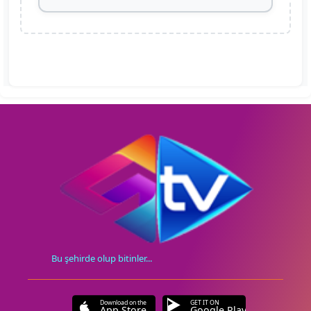
Bu şehirde olup bitinler...
Download on the
GET IT ON
App Store
Google Play