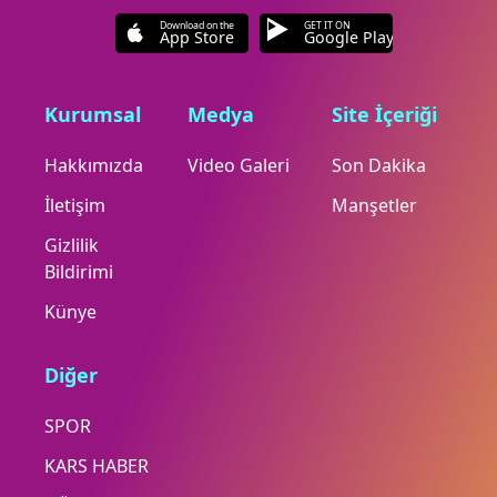
Download on the
GET IT ON
App Store
Google Play
Kurumsal
Medya
Site İçeriği
Hakkımızda
Video Galeri
Son Dakika
İletişim
Manşetler
Gizlilik
Bildirimi
Künye
Diğer
SPOR
KARS HABER