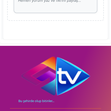
Bu şehirde olup bitinler...