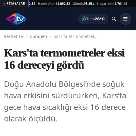
eşat Altın
44.092,32
Hamit Altın
44.092,32
Gümüş
95,85
18-ayar-altin
4.761,45
14-ayar-
PİYASALAR
—
—
▲
—
26°C
Kars
Serhat Tv
Gündem
Kars'ta termometreler eksi 16 dereceyi gördü
Kars'ta termometreler eksi
16 dereceyi gördü
Doğu Anadolu Bölgesi’nde soğuk
hava etkisini sürdürürken, Kars’ta
gece hava sıcaklığı eksi 16 derece
olarak ölçüldü.