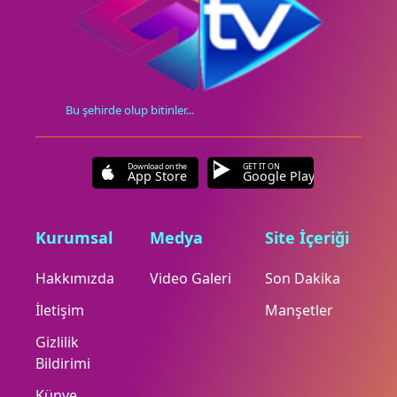
Bu şehirde olup bitinler...
Download on the
GET IT ON
App Store
Google Play
Kurumsal
Medya
Site İçeriği
Hakkımızda
Video Galeri
Son Dakika
İletişim
Manşetler
Gizlilik
Bildirimi
Künye