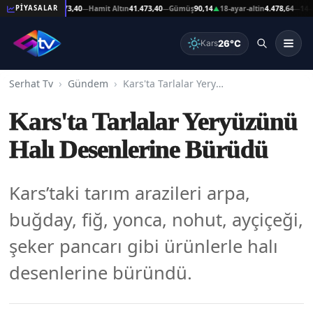
eşat Altın
41.473,40
Hamit Altın
41.473,40
Gümüş
90,14
18-ayar-altin
4.478,64
14-ayar-
PİYASALAR
—
—
▲
—
26°C
Kars
Serhat Tv
Gündem
Kars'ta Tarlalar Yeryüzünü Halı Desenlerine Bürüdü
Kars'ta Tarlalar Yeryüzünü
Halı Desenlerine Bürüdü
Kars’taki tarım arazileri arpa,
buğday, fiğ, yonca, nohut, ayçiçeği,
şeker pancarı gibi ürünlerle halı
desenlerine büründü.