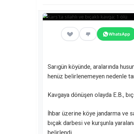
WhatsApp
Sarıgün köyünde, aralarında husum
henüz belirlenemeyen nedenle tar
Kavgaya dönüşen olayda E.B., bıça
İhbar üzerine köye jandarma ve sağ
bıçak darbesi ve kurşunla yaralana
belirlendi.