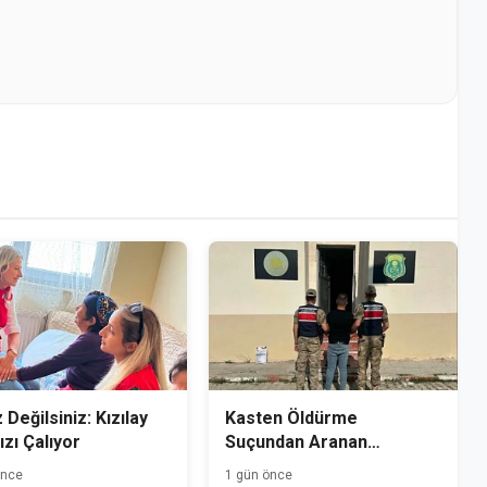
 Değilsiniz: Kızılay
Kasten Öldürme
ızı Çalıyor
Suçundan Aranan
Hükümlü Kağızman'da
önce
1 gün önce