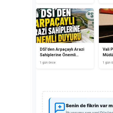
Bekliyor
DSİ'den Arpaçaylı Arazi
Vali 
Sahiplerine Önemli
Müdür
Duyuru
1 gün önce
1 gün 
Senin de fikrin var m
İlk yorumu sen yap! Düşünce