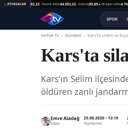
Reşat Altın
Hamit Altın
Gümüş
18-ayar-altin
PİYASALAR
44.092,32
44.092,32
95,85
4.761,4
—
—
—
▲
SPOR
Serhat Tv
Gündem
Kars'ta silahlı ve bıça
Kars'ta sil
Kars'ın Selim ilçesind
öldüren zanlı jandarm
25.06.2020 - 13:19
Emre Aladağ
Yayınlanma
Editör