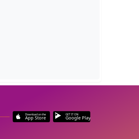
Download on the
GET IT ON
App Store
Google Play