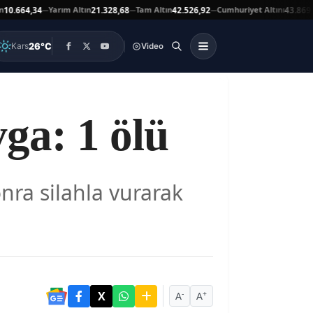
Yarım Altın
Tam Altın
Cumhuriyet Altını
.664,34
21.328,68
42.526,92
43.869,00
—
—
—
26°C
Kars
Video
vga: 1 ölü
onra silahla vurarak
-
+
A
A