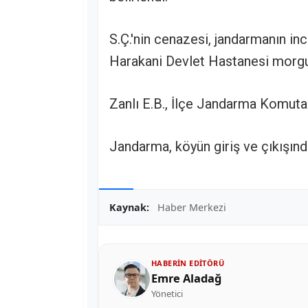
S.Ç.'nin cenazesi, jandarmanın i
Harakani Devlet Hastanesi morgu
Zanlı E.B., İlçe Jandarma Komutan
Jandarma, köyün giriş ve çıkışınd
Kaynak:
Haber Merkezi
HABERIN EDITÖRÜ
Emre Aladağ
Yönetici