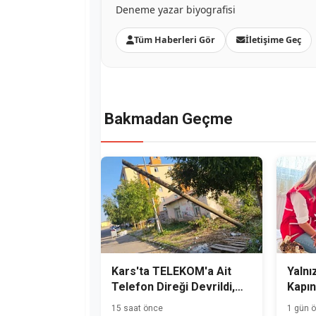
Deneme yazar biyografisi
Tüm Haberleri Gör
İletişime Geç
Bakmadan Geçme
Kars'ta TELEKOM'a Ait
Yalnız
Telefon Direği Devrildi,
Kapın
Mahalle Sakinleri Önlem
15 saat önce
1 gün 