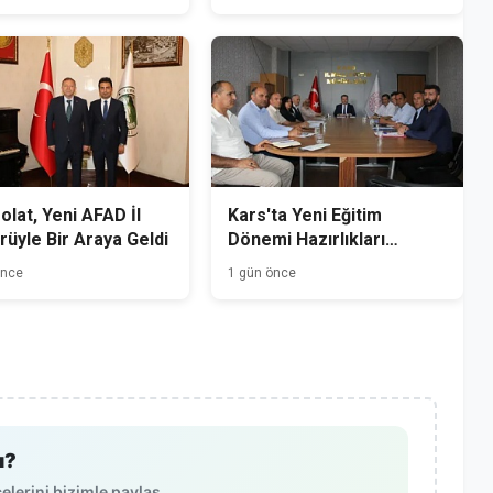
Yakalandı
Polat, Yeni AFAD İl
Kars'ta Yeni Eğitim
üyle Bir Araya Geldi
Dönemi Hazırlıkları
Başladı
önce
1 gün önce
ı?
lerini bizimle paylaş.