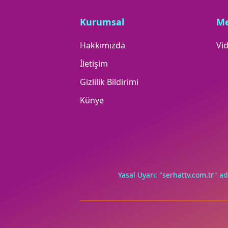
Kurumsal
M
Hakkımızda
Vid
İletişim
Gizlilik Bildirimi
Künye
Yasal Uyarı: "serhattv.com.tr" ad