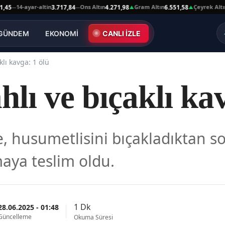
14-ayar-altin
Ons Altın
Gram Altın
Çeyrek Altın
5
3.717,84
4.271,98
6.551,58
10
—
—
▲
▲
GÜNDEM
EKONOMİ
CANLI İZLE
klı kavga: 1 ölü
ahlı ve bıçaklı ka
e, husumetlisini bıçakladıktan s
aya teslim oldu.
1 Dk
28.06.2025 - 01:48
Güncelleme
Okuma Süresi