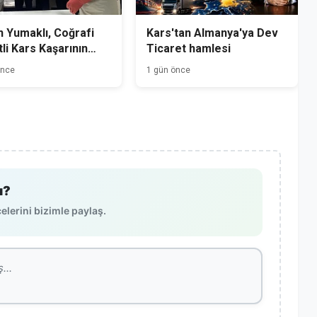
 Yumaklı, Coğrafi
Kars'tan Almanya'ya Dev
tli Kars Kaşarının
Ticaret hamlesi
mini Yerinde İnceledi
önce
1 gün önce
ı?
lerini bizimle paylaş.