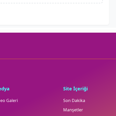
edya
Site İçeriği
eo Galeri
Son Dakika
Manşetler