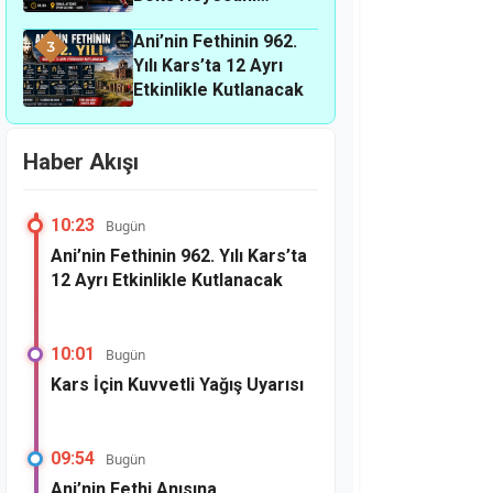
Kars’ta
Ani’nin Fethinin 962.
3
Yılı Kars’ta 12 Ayrı
Etkinlikle Kutlanacak
Haber Akışı
10:23
Bugün
Ani’nin Fethinin 962. Yılı Kars’ta
12 Ayrı Etkinlikle Kutlanacak
10:01
Bugün
Kars İçin Kuvvetli Yağış Uyarısı
09:54
Bugün
Ani’nin Fethi Anısına