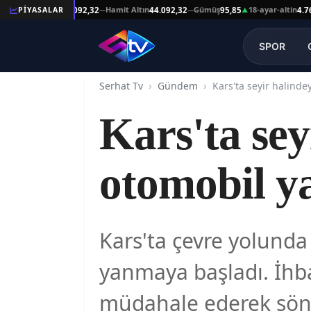
Reşat Altın
Hamit Altın
Gümüş
18-ayar-altin
PİYASALAR
44.092,32
44.092,32
95,85
4.761,4
—
—
—
▲
SPOR
Serhat Tv
Gündem
Kars'ta sey
otomobil y
Kars'ta çevre yolunda
yanmaya başladı. İhba
müdahale ederek sönd