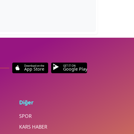
Download on the
GET IT ON
App Store
Google Play
Diğer
SPOR
KARS HABER