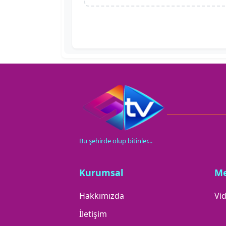
Bu şehirde olup bitinler...
Kurumsal
M
Hakkımızda
Vid
İletişim