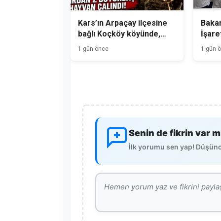
Kars’ın Arpaçay ilçesine
Bakan
bağlı Koçköy köyünde,
İşare
gece hırsızlık olayı
Üreti
1 gün önce
1 gün 
meydana geldi.
Senin de fikrin var m
İlk yorumu sen yap! Düşünce