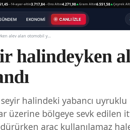
14-ayar-altin
Ons Altın
Gram Altın
Çeyrek Altın
5
3.717,84
4.271,98
6.551,58
10
—
—
▲
▲
GÜNDEM
EKONOMİ
CANLI İZLE
Kars'ta seyir halindeyken alev alan otomobil yandı
ir halindeyken a
andı
 seyir halindeki yabancı uyruklu 
r üzerine bölgeye sevk edilen it
ürürken araç kullanılamaz hale