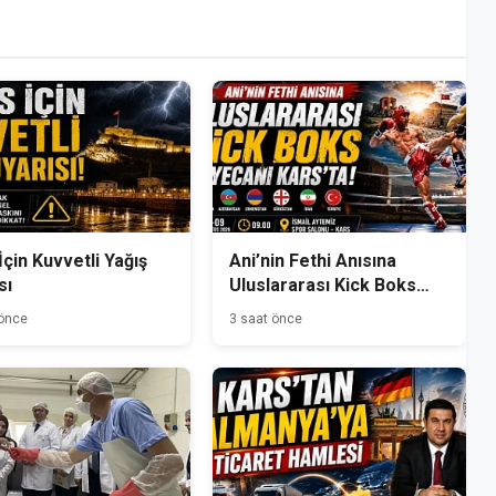
İçin Kuvvetli Yağış
Ani’nin Fethi Anısına
sı
Uluslararası Kick Boks
Heyecanı Kars’ta
 önce
3 saat önce