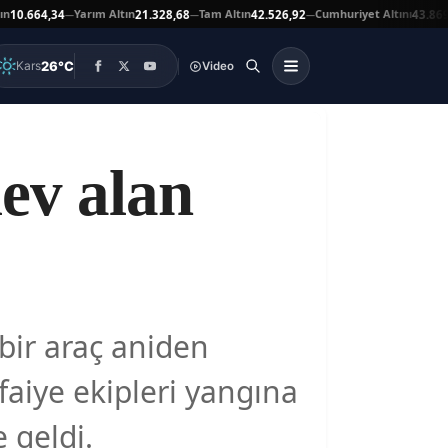
Yarım Altın
Tam Altın
Cumhuriyet Altını
.664,34
21.328,68
42.526,92
43.869,00
—
—
—
26°C
Kars
Video
lev alan
bir araç aniden
faiye ekipleri yangına
 geldi.