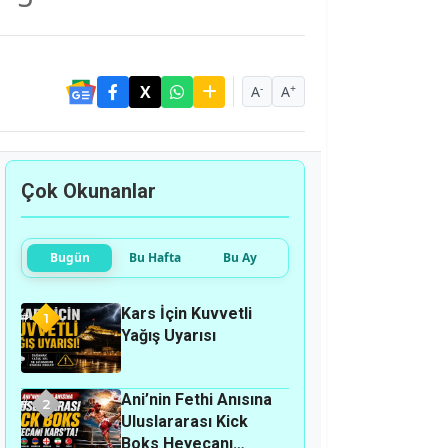
-
+
A
A
Çok Okunanlar
Bugün
Bu Hafta
Bu Ay
Kars İçin Kuvvetli
1
Yağış Uyarısı
Ani’nin Fethi Anısına
2
Uluslararası Kick
Boks Heyecanı