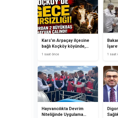
Kars’ın Arpaçay ilçesine
Bakan
bağlı Koçköy köyünde,
İşare
gece hırsızlık olayı
Üreti
1 saat önce
1 saat
meydana geldi.
Hayvancılıkta Devrim
Digor
Niteliğinde Uygulama
Sağlı