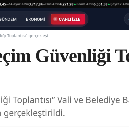
4-ayar-altin
Ons Altın
Gram Altın
Çeyrek Altın
3.717,84
4.271,98
6.551,58
10.66
—
▲
▲
GÜNDEM
EKONOMİ
CANLI İZLE
iği Toplantısı” gerçekleşti
eçim Güvenliği To
ği Toplantısı” Vali ve Belediye B
 gerçekleştirildi.