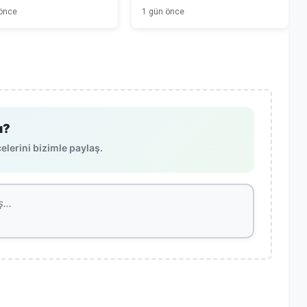
Mahalle Sakinleri Önlem
 önce
1 gün önce
Bekliyor
ı?
lerini bizimle paylaş.