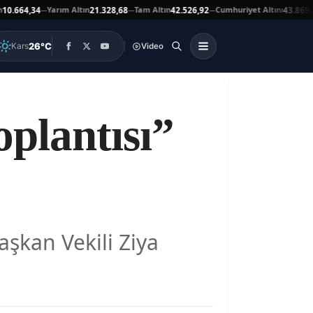
Yarım Altın
Tam Altın
Cumhuriyet Altını
At
4,34
21.328,68
42.526,92
43.869,00
—
—
—
▲
26°C
Kars
Video
plantısı”
aşkan Vekili Ziya