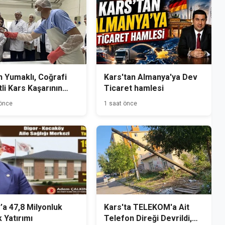
 Yumaklı, Coğrafi
Kars'tan Almanya'ya Dev
tli Kars Kaşarının
Ticaret hamlesi
mini Yerinde İnceledi
 önce
1 saat önce
’a 47,8 Milyonluk
Kars'ta TELEKOM'a Ait
k Yatırımı
Telefon Direği Devrildi,