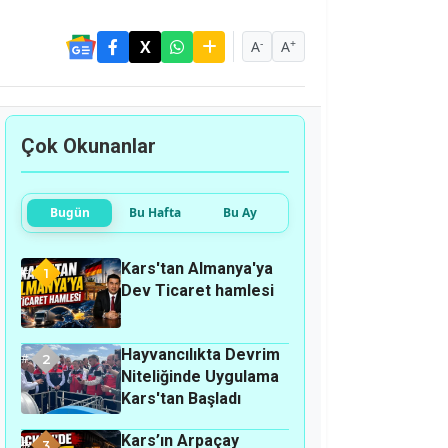
-
+
A
A
Çok Okunanlar
Bugün
Bu Hafta
Bu Ay
Kars'tan Almanya'ya
1
Dev Ticaret hamlesi
Hayvancılıkta Devrim
2
Niteliğinde Uygulama
Kars'tan Başladı
Kars’ın Arpaçay
3