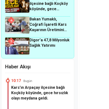
ilçesine bağlı Koçköy
köyünde, gece
hırsızlık olayı
Bakan Yumaklı,
meydana geldi.
4
Coğrafi İşaretli Kars
Kaşarının Üretimini
Yerinde İnceledi
Digor’a 47,8 Milyonluk
5
Sağlık Yatırımı
Haber Akışı
10:17
Bugün
Kars’ın Arpaçay ilçesine bağlı
Koçköy köyünde, gece hırsızlık
olayı meydana geldi.