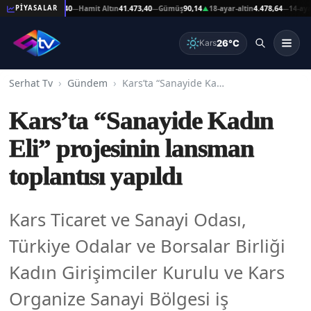
 Altın
41.473,40
Hamit Altın
41.473,40
Gümüş
90,14
18-ayar-altin
4.478,64
14-ayar-alti
PİYASALAR
—
—
▲
—
26°C
Kars
Serhat Tv
Gündem
Kars’ta “Sanayide Kadın Eli” projesinin lansman toplantısı yapıldı
Kars’ta “Sanayide Kadın
Eli” projesinin lansman
toplantısı yapıldı
Kars Ticaret ve Sanayi Odası,
Türkiye Odalar ve Borsalar Birliği
Kadın Girişimciler Kurulu ve Kars
Organize Sanayi Bölgesi iş