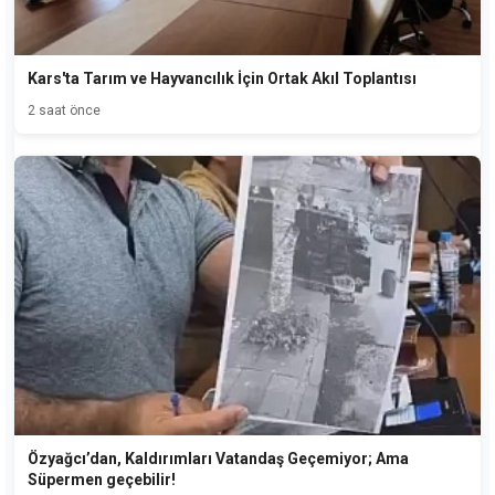
Kars'ta Tarım ve Hayvancılık İçin Ortak Akıl Toplantısı
2 saat önce
Özyağcı’dan, Kaldırımları Vatandaş Geçemiyor; Ama
Süpermen geçebilir!