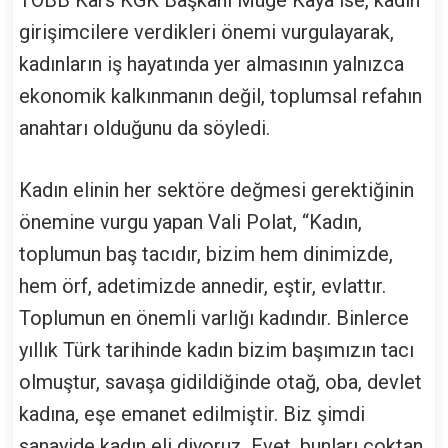
TOBB Kars KGK Başkanı Müge Kaya ise, kadın
girişimcilere verdikleri önemi vurgulayarak,
kadınların iş hayatında yer almasının yalnızca
ekonomik kalkınmanın değil, toplumsal refahın
anahtarı olduğunu da söyledi.
Kadın elinin her sektöre değmesi gerektiğinin
önemine vurgu yapan Vali Polat, “Kadın,
toplumun baş tacıdır, bizim hem dinimizde,
hem örf, adetimizde annedir, eştir, evlattır.
Toplumun en önemli varlığı kadındır. Binlerce
yıllık Türk tarihinde kadın bizim başımızın tacı
olmuştur, savaşa gidildiğinde otağ, oba, devlet
kadına, eşe emanet edilmiştir. Biz şimdi
sanayide kadın eli diyoruz. Evet, bunları çoktan