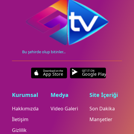
Bu şehirde olup bitinler...
Download on the
GET IT ON
App Store
Google Play
Kurumsal
Medya
Site İçeriği
Hakkımızda
Video Galeri
Son Dakika
İletişim
Manşetler
Gizlilik