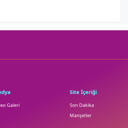
edya
Site İçeriği
eo Galeri
Son Dakika
Manşetler