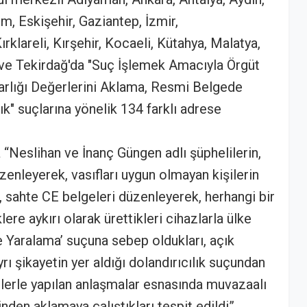
, Eskişehir, Gaziantep, İzmir,
klareli, Kırşehir, Kocaeli, Kütahya, Malatya,
 ve Tekirdağ'da "Suç İşlemek Amacıyla Örgüt
rlığı Değerlerini Aklama, Resmi Belgede
lık" suçlarına yönelik 134 farklı adrese
.
“Neslihan ve İnanç Güngen adlı şüphelilerin,
üzenleyerek, vasıfları uygun olmayan kişilerin
ri, sahte CE belgeleri düzenleyerek, herhangi bir
re aykırı olarak ürettikleri cihazlarla ülke
e Yaralama’ suçuna sebep oldukları, açık
rı şikayetin yer aldığı dolandırıcılık suçundan
yilerle yapılan anlaşmalar esnasında muvazaalı
inden aklamaya çalıştıkları tespit edildi”