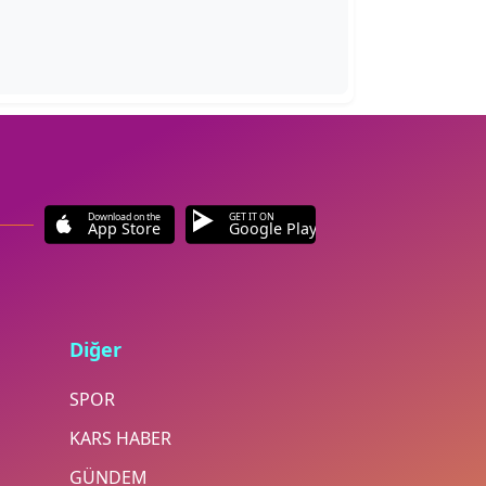
Download on the
GET IT ON
App Store
Google Play
Diğer
SPOR
KARS HABER
GÜNDEM