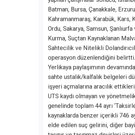
Batman, Bursa, Çanakkale, Erzurum
Kahramanmaraş, Karabük, Kars, Kır
Ordu, Sakarya, Samsun, Şanlıurfa
Kurma, Suçtan Kaynaklanan Malva
Sahtecilik ve Nitelikli Dolandırıcı
operasyon düzenlendiğini belirtti
Yerlikaya paylaşımının devamında 
sahte ustalık/kalfalık belgeleri d
işyeri açmalarına aracılık ettikle
UTS kaydı olmayan ve yönetmelikle
genelinde toplam 44 ayrı ‘Taksirl
kaynaklarda benzer içerikli 746 ay
elde edilen suç gelirini, diğer ba
taşınır ve taşınmaz devirleri üzer