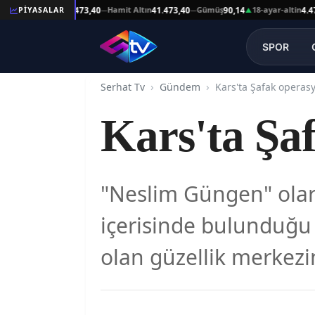
Reşat Altın
Hamit Altın
Gümüş
18-ayar-altin
PİYASALAR
41.473,40
41.473,40
90,14
4.478,64
—
—
▲
SPOR
Serhat Tv
Gündem
Kars'ta Şafak operas
Kars'ta Şa
"Neslim Güngen" olar
içerisinde bulunduğu 
olan güzellik merkezi