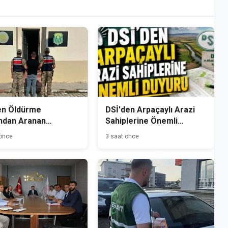
en Öldürme
DSİ'den Arpaçaylı Arazi
ndan Aranan
Sahiplerine Önemli
mlü Kağızman'da
Duyuru
 önce
3 saat önce
andı