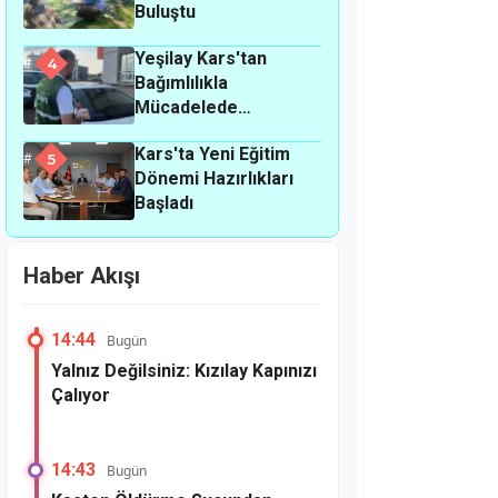
Buluştu
Yeşilay Kars'tan
4
Bağımlılıkla
Mücadelede
Farkındalık
Kars'ta Yeni Eğitim
Seferberliği
5
Dönemi Hazırlıkları
Başladı
Haber Akışı
14:44
Bugün
Yalnız Değilsiniz: Kızılay Kapınızı
Çalıyor
14:43
Bugün