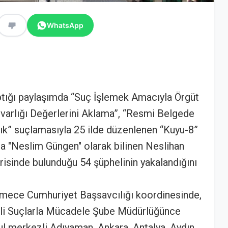
WhatsApp
ptığı paylaşımda “Suç İşlemek Amacıyla Örgüt
varlığı Değerlerini Aklama”, “Resmi Belgede
ılık” suçlamasıyla 25 ilde düzenlenen “Kuyu-8”
a "Neslim Güngen" olarak bilinen Neslihan
risinde bulunduğu 54 şüphelinin yakalandığını
mece Cumhuriyet Başsavcılığı koordinesinde,
ali Suçlarla Mücadele Şube Müdürlüğünce
ul merkezli Adıyaman, Ankara, Antalya, Aydın,