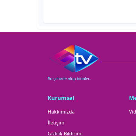
Bu şehirde olup bitinler...
Kurumsal
M
Hakkımızda
Vid
İletişim
Gizlilik Bildirimi