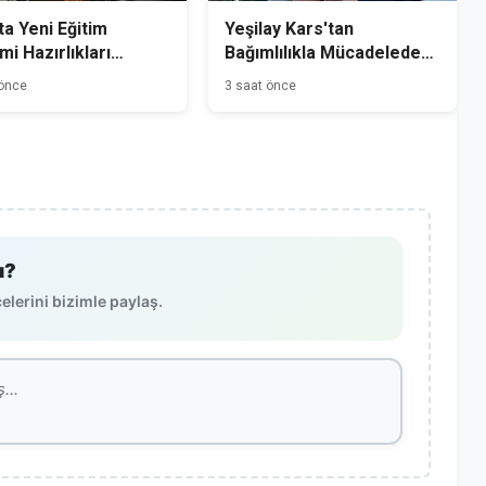
ta Yeni Eğitim
Yeşilay Kars'tan
i Hazırlıkları
Bağımlılıkla Mücadelede
dı
Farkındalık Seferberliği
 önce
3 saat önce
ı?
lerini bizimle paylaş.