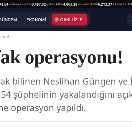
14-ayar-altin
Ons Altın
Gram Altın
Çeyrek Altın
3.497,02
4.063,28
6.212,37
10.
—
—
▲
▲
GÜNDEM
EKONOMİ
CANLI İZLE
yonu!
fak operasyonu!
ak bilinen Neslihan Güngen ve
54 şüphelinin yakalandığını açık
ne operasyon yapıldı.