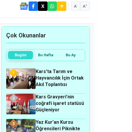
-
+
A
A
Çok Okunanlar
Bugün
Bu Hafta
Bu Ay
Kars'ta Tarım ve
1
Hayvancılık İçin Ortak
Akıl Toplantısı
Kars Gravyeri’nin
2
coğrafi işaret statüsü
Güçleniyor
Yaz Kur’an Kursu
3
Öğrencileri Piknikte