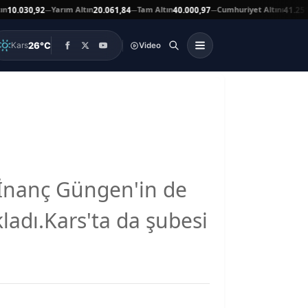
Yarım Altın
Tam Altın
Cumhuriyet Altını
030,92
20.061,84
40.000,97
41.251,00
—
—
—
▼
26°C
Kars
Video
 İnanç Güngen'in de
ladı.Kars'ta da şubesi