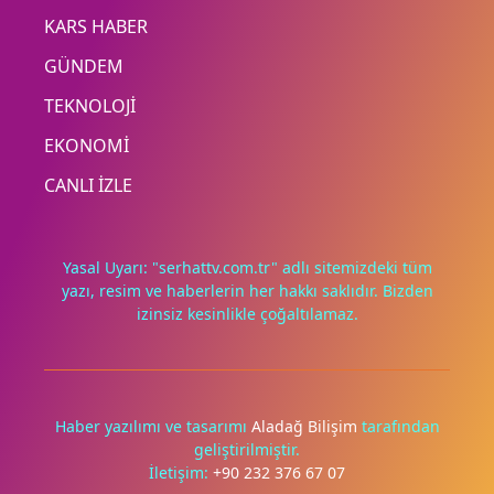
KARS HABER
GÜNDEM
TEKNOLOJİ
EKONOMİ
CANLI İZLE
Yasal Uyarı: "serhattv.com.tr" adlı sitemizdeki tüm
yazı, resim ve haberlerin her hakkı saklıdır. Bizden
izinsiz kesinlikle çoğaltılamaz.
Deneyimini iyileştirmek ve içeriğimizi geliştirmek için çerezler
kullanıyoruz. Zorunlu çerezler her zaman çalışır; diğerleri
yalnızca onayınla.
Haber yazılımı ve tasarımı
Aladağ Bilişim
tarafından
geliştirilmiştir.
Tümünü reddet
Tercihleri yönet
İletişim:
+90 232 376 67 07
Tümünü kabul et