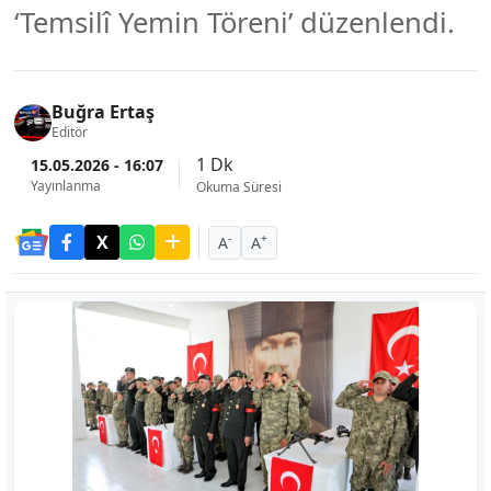
‘Temsilî Yemin Töreni’ düzenlendi.
Buğra Ertaş
Editör
1 Dk
15.05.2026 - 16:07
Yayınlanma
Okuma Süresi
-
+
A
A