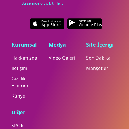
Bu şehirde olup bitinler...
Download on the
GET IT ON
App Store
Google Play
Kurumsal
Medya
Site İçeriği
Hakkımızda
Video Galeri
Son Dakika
İletişim
Manşetler
Gizlilik
Bildirimi
Künye
Diğer
SPOR