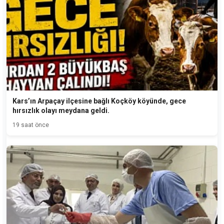
Kars’ın Arpaçay ilçesine bağlı Koçköy köyünde, gece
hırsızlık olayı meydana geldi.
19 saat önce