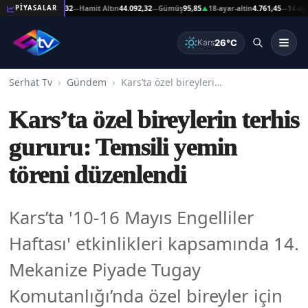
Altın
44.092,32
Hamit Altın
44.092,32
Gümüş
95,85
18-ayar-altin
4.761,45
14-ayar-altin
PİYASALAR
—
—
▲
—
26°C
Kars
Serhat Tv
Gündem
Kars’ta özel bireylerin terhis gururu: Temsili yemin töreni düzenlendi
Kars’ta özel bireylerin terhis
gururu: Temsili yemin
töreni düzenlendi
Kars’ta '10-16 Mayıs Engelliler
Haftası' etkinlikleri kapsamında 14.
Mekanize Piyade Tugay
Komutanlığı’nda özel bireyler için