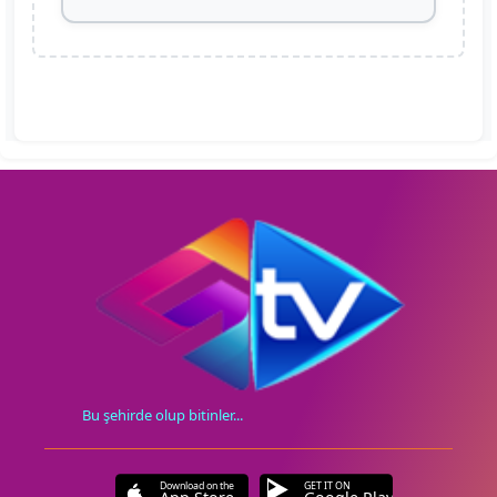
Bu şehirde olup bitinler...
Download on the
GET IT ON