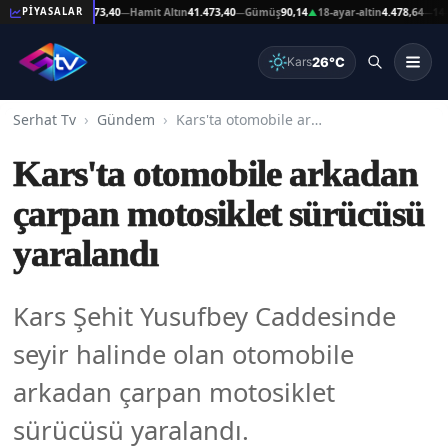
Reşat Altın
41.473,40
Hamit Altın
41.473,40
Gümüş
90,14
18-ayar-altin
4.478,64
14-ayar
PİYASALAR
—
—
▲
—
26°C
Kars
Serhat Tv
Gündem
Kars'ta otomobile arkadan çarpan motosiklet sürücüsü yaralandı
Kars'ta otomobile arkadan
çarpan motosiklet sürücüsü
yaralandı
Kars Şehit Yusufbey Caddesinde
seyir halinde olan otomobile
arkadan çarpan motosiklet
sürücüsü yaralandı.