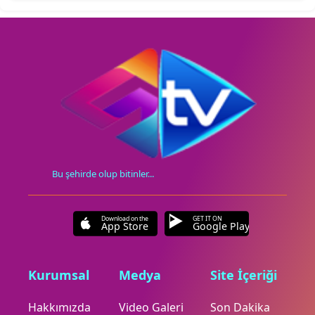
Bu şehirde olup bitinler...
Download on the
GET IT ON
App Store
Google Play
Kurumsal
Medya
Site İçeriği
Hakkımızda
Video Galeri
Son Dakika