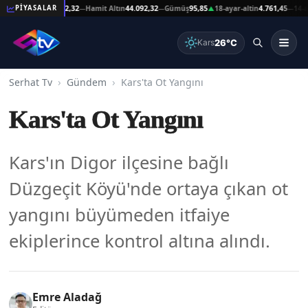
eşat Altın
44.092,32
Hamit Altın
44.092,32
Gümüş
95,85
18-ayar-altin
4.761,45
14-ayar-
PİYASALAR
—
—
▲
—
26°C
Kars
Serhat Tv
Gündem
Kars'ta Ot Yangını
Kars'ta Ot Yangını
Kars'ın Digor ilçesine bağlı
Düzgeçit Köyü'nde ortaya çıkan ot
yangını büyümeden itfaiye
ekiplerince kontrol altına alındı.
Emre Aladağ