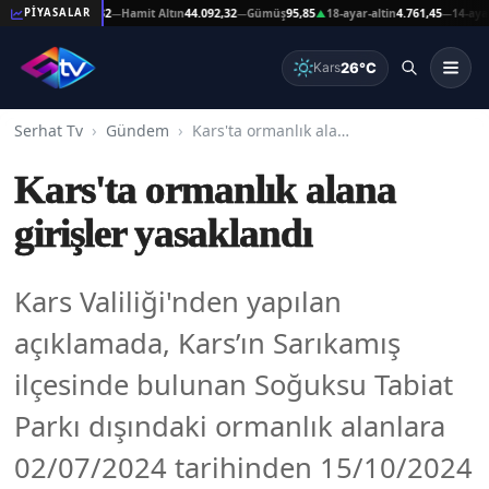
Altın
44.092,32
Hamit Altın
44.092,32
Gümüş
95,85
18-ayar-altin
4.761,45
14-ayar-alti
PİYASALAR
—
—
▲
—
26°C
Kars
Serhat Tv
Gündem
Kars'ta ormanlık alana girişler yasaklandı
Kars'ta ormanlık alana
girişler yasaklandı
Kars Valiliği'nden yapılan
açıklamada, Kars’ın Sarıkamış
ilçesinde bulunan Soğuksu Tabiat
Parkı dışındaki ormanlık alanlara
02/07/2024 tarihinden 15/10/2024