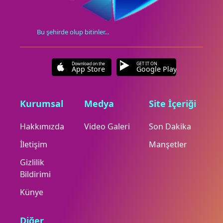
Bu şehirde olup bitinler...
Download on the
GET IT ON
App Store
Google Play
Kurumsal
Medya
Site İçeriği
Hakkımızda
Video Galeri
Son Dakika
İletişim
Manşetler
Gizlilik
Bildirimi
Künye
Diğer