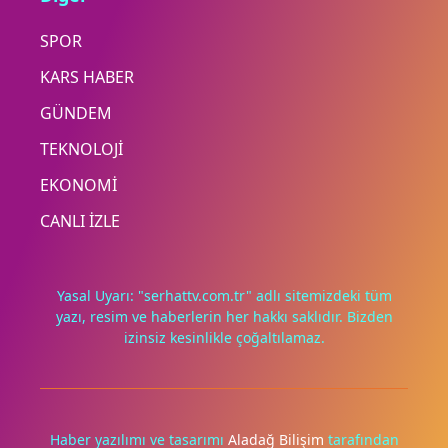
SPOR
KARS HABER
GÜNDEM
TEKNOLOJİ
EKONOMİ
CANLI İZLE
Yasal Uyarı: "serhattv.com.tr" adlı sitemizdeki tüm
yazı, resim ve haberlerin her hakkı saklıdır. Bizden
izinsiz kesinlikle çoğaltılamaz.
Deneyimini iyileştirmek ve içeriğimizi geliştirmek için çerezler
kullanıyoruz. Zorunlu çerezler her zaman çalışır; diğerleri
yalnızca onayınla.
Haber yazılımı ve tasarımı
Aladağ Bilişim
tarafından