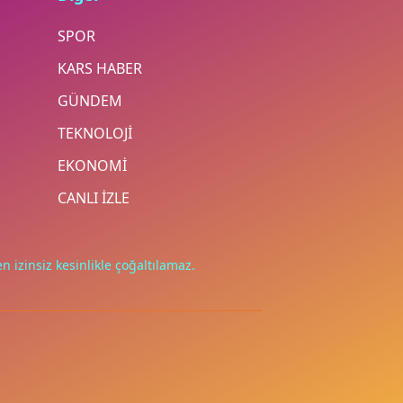
SPOR
KARS HABER
GÜNDEM
TEKNOLOJİ
EKONOMİ
CANLI İZLE
n izinsiz kesinlikle çoğaltılamaz.
.
ünü reddet
Tercihleri yönet
Tümünü kabul et