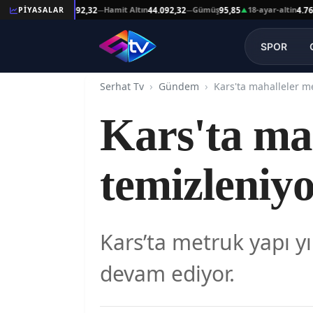
Reşat Altın
Hamit Altın
Gümüş
18-ayar-altin
PİYASALAR
44.092,32
44.092,32
95,85
4.761,45
—
—
▲
SPOR
Serhat Tv
Gündem
Kars'ta ma
temizleniy
Kars’ta metruk yapı yı
devam ediyor.