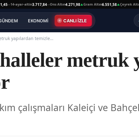
14-ayar-altin
Ons Altın
Gram Altın
Çeyrek Altın
3.717,84
4.271,98
6.551,58
10.
—
—
▲
▲
GÜNDEM
EKONOMİ
CANLI İZLE
Kars'ta mahalleler metruk yapılardan temizleniyor
halleler metruk 
or
kım çalışmaları Kaleiçi ve Bahçe