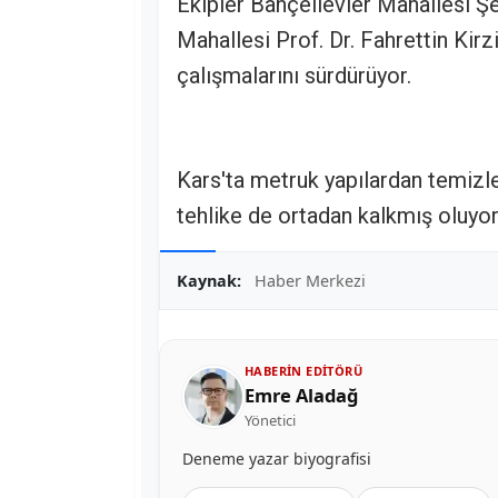
Ekipler Bahçelievler Mahallesi Şe
Mahallesi Prof. Dr. Fahrettin Kir
çalışmalarını sürdürüyor.
Kars'ta metruk yapılardan temizl
tehlike de ortadan kalkmış oluyor
Kaynak:
Haber Merkezi
HABERIN EDITÖRÜ
Emre Aladağ
Yönetici
Deneme yazar biyografisi