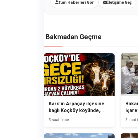
Tüm Haberleri Gör
İletişime Geç
Bakmadan Geçme
Kars’ın Arpaçay ilçesine
Bakan
bağlı Koçköy köyünde,
İşare
gece hırsızlık olayı
Üreti
5 saat önce
5 saat
meydana geldi.