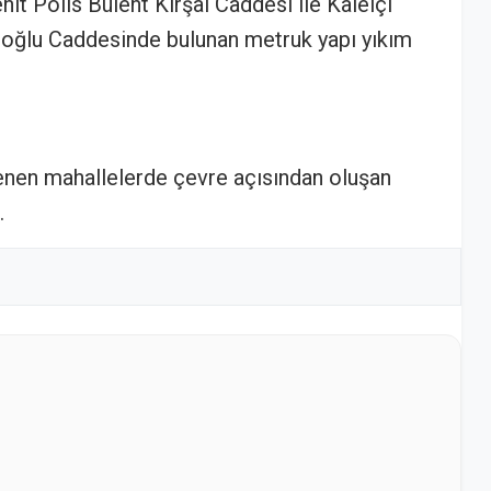
hit Polis Bülent Kırşal Caddesi ile Kaleiçi
zioğlu Caddesinde bulunan metruk yapı yıkım
enen mahallelerde çevre açısından oluşan
.