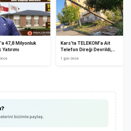
’a 47,8 Milyonluk
Kars'ta TELEKOM'a Ait
k Yatırımı
Telefon Direği Devrildi,
Mahalle Sakinleri Önlem
 önce
1 gün önce
Bekliyor
ı?
lerini bizimle paylaş.