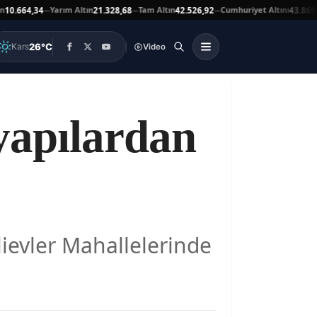
Yarım Altın
Tam Altın
Cumhuriyet Altını
664,34
21.328,68
42.526,92
43.869,00
—
—
—
▲
26°C
Kars
Video
yapılardan
lievler Mahallelerinde