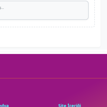
edya
Site İçeriği