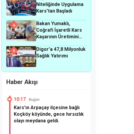
Niteliğinde Uygulama
Kars'tan Başladı
Bakan Yumaklı,
4
Coğrafi İşaretli Kars
Kaşarının Üretimini
Yerinde İnceledi
Digor’a 47,8 Milyonluk
5
Sağlık Yatırımı
Haber Akışı
10:17
Bugün
Kars’ın Arpaçay ilçesine bağlı
Koçköy köyünde, gece hırsızlık
olayı meydana geldi.