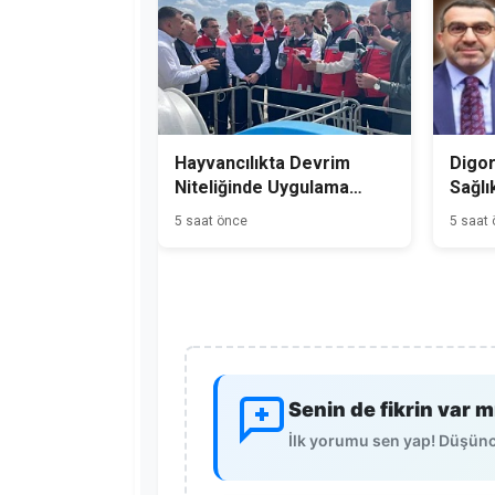
Hayvancılıkta Devrim
Digor
Niteliğinde Uygulama
Sağlı
Kars'tan Başladı
5 saat önce
5 saat
Senin de fikrin var m
İlk yorumu sen yap! Düşünce