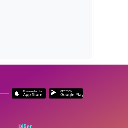
Download on the
GET IT ON
App Store
Google Play
Diğer