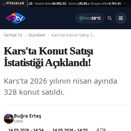
t Altın
44.092,32
Hamit Altın
44.092,32
Gümüş
95,85
18-ayar-altin
4.761,45
14-ayar-al
PİYASALAR
—
—
▲
—
26°C
Kars
Serhat Tv
Gündem
Kars'ta Konut Satışı İstatistiği Açıklandı!
Kars'ta Konut Satışı
İstatistiği Açıklandı!
Kars'ta 2026 yılının nisan ayında
328 konut satıldı.
Buğra Ertaş
Editör
4 Dk
14.05.2026 - 14:54
14.05.2026 - 14:55