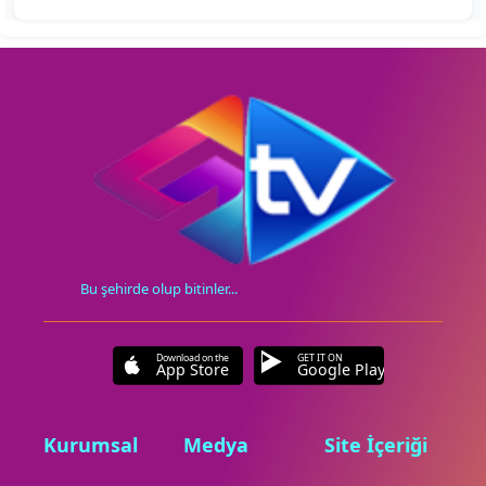
Bu şehirde olup bitinler...
Download on the
GET IT ON
App Store
Google Play
Kurumsal
Medya
Site İçeriği