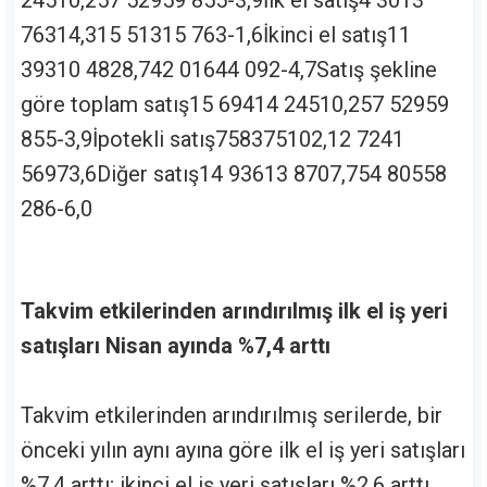
24510,257 52959 855-3,9İlk el satış4 3013
76314,315 51315 763-1,6İkinci el satış11
39310 4828,742 01644 092-4,7Satış şekline
göre toplam satış15 69414 24510,257 52959
855-3,9İpotekli satış758375102,12 7241
56973,6Diğer satış14 93613 8707,754 80558
286-6,0
Takvim etkilerinden arındırılmış ilk el iş yeri
satışları Nisan ayında %7,4 arttı
Takvim etkilerinden arındırılmış serilerde, bir
önceki yılın aynı ayına göre ilk el iş yeri satışları
%7,4 arttı; ikinci el iş yeri satışları %2,6 arttı.