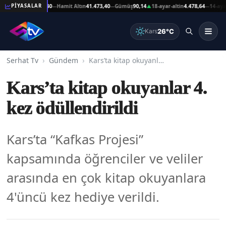
ın
41.473,40
Hamit Altın
41.473,40
Gümüş
90,14
18-ayar-altin
4.478,64
14-ayar-altin
3.
PİYASALAR
—
—
▲
—
26°C
Kars
Serhat Tv
Gündem
Kars’ta kitap okuyanlar 4. kez ödüllendirildi
Kars’ta kitap okuyanlar 4.
kez ödüllendirildi
Kars’ta “Kafkas Projesi”
kapsamında öğrenciler ve veliler
arasında en çok kitap okuyanlara
4'üncü kez hediye verildi.