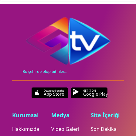
Bu şehirde olup bitinler...
Download on the
GET IT ON
App Store
Google Play
Kurumsal
Medya
Site İçeriği
Hakkımızda
Video Galeri
Son Dakika