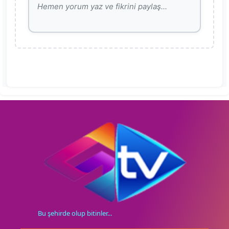
Bu şehirde olup bitinler...