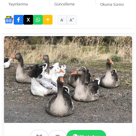
Yayınlanma
Güncelleme
Okuma Süresi
-
+
A
A