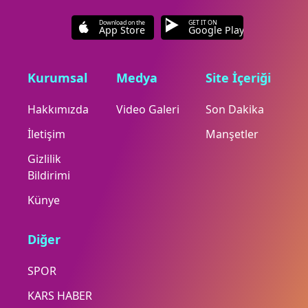
Download on the
GET IT ON
App Store
Google Play
Kurumsal
Medya
Site İçeriği
Hakkımızda
Video Galeri
Son Dakika
İletişim
Manşetler
Gizlilik
Bildirimi
Künye
Diğer
SPOR
KARS HABER