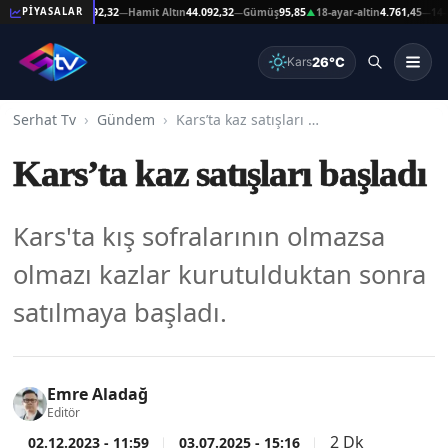
eşat Altın
44.092,32
Hamit Altın
44.092,32
Gümüş
95,85
18-ayar-altin
4.761,45
14-ayar-
PİYASALAR
—
—
▲
—
26°C
Kars
Serhat Tv
Gündem
Kars’ta kaz satışları başladı
Kars’ta kaz satışları başladı
Kars'ta kış sofralarının olmazsa
olmazı kazlar kurutulduktan sonra
satılmaya başladı.
Emre Aladağ
Editör
2 Dk
02.12.2023 - 11:59
03.07.2025 - 15:16