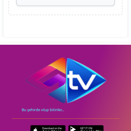
Bu şehirde olup bitinler...
Download on the
GET IT ON