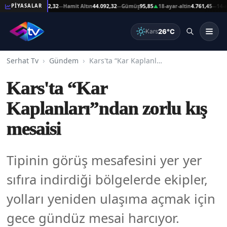
eşat Altın
44.092,32
Hamit Altın
44.092,32
Gümüş
95,85
18-ayar-altin
4.761,45
14-ayar-
PİYASALAR
—
—
▲
—
26°C
Kars
Serhat Tv
Gündem
Kars'ta “Kar Kaplanları”ndan zorlu kış mesaisi
Kars'ta “Kar
Kaplanları”ndan zorlu kış
mesaisi
Tipinin görüş mesafesini yer yer
sıfıra indirdiği bölgelerde ekipler,
yolları yeniden ulaşıma açmak için
gece gündüz mesai harcıyor.