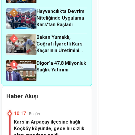
Hayvancılıkta Devrim
3
Niteliğinde Uygulama
Kars'tan Başladı
Bakan Yumaklı,
4
Coğrafi İşaretli Kars
Kaşarının Üretimini
Yerinde İnceledi
Digor’a 47,8 Milyonluk
5
Sağlık Yatırımı
Haber Akışı
10:17
Bugün
Kars’ın Arpaçay ilçesine bağlı
Koçköy köyünde, gece hırsızlık