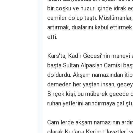
bir coşku ve huzur içinde idrak ed
camiler dolup taştı. Müslümanlar,
artırmak, dualarını kabul ettirm
etti.
Kars’ta, Kadir Gecesi’nin manevi
başta Sultan Alpaslan Camisi baş
doldurdu. Akşam namazından itiba
demeden her yaştan insan, geceyi
Birçok kişi, bu mübarek gecede du
ruhaniyetlerini arındırmaya çalıştı
Camilerde akşam namazının ardın
olarak Kur’an-ı Kerim tilavetleri 