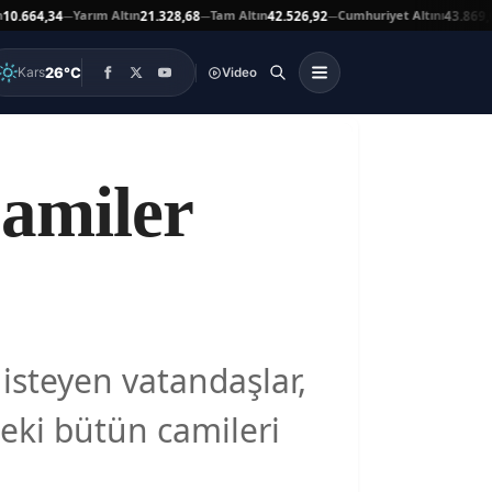
Yarım Altın
Tam Altın
Cumhuriyet Altını
At
4,34
21.328,68
42.526,92
43.869,00
—
—
—
▲
26°C
Kars
Video
Camiler
isteyen vatandaşlar,
eki bütün camileri