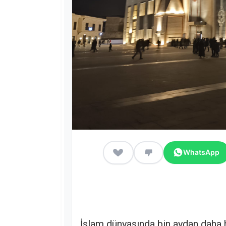
WhatsApp
İslam dünyasında bin aydan daha h