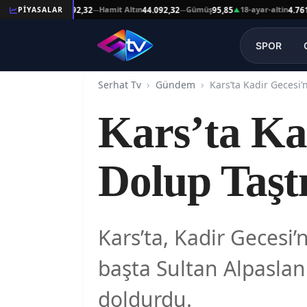
şat Altın
Hamit Altın
Gümüş
18-ayar-altin
1
PİYASALAR
44.092,32
44.092,32
95,85
4.761,45
—
—
▲
—
SPOR
Serhat Tv
Gündem
Kars’ta Kadir Gecesi’
Kars’ta Ka
Dolup Taşt
Kars’ta, Kadir Gecesi
başta Sultan Alpaslan
doldurdu.