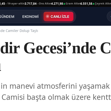
4-ayar-altin
Ons Altın
Gram Altın
Çeyrek Altın
3.717,84
4.271,98
6.551,58
10.66
—
▲
▲
GÜNDEM
EKONOMİ
CANLI İZLE
nde Camiler Dolup Taştı
dir Gecesi’nde 
ı
’nin manevi atmosferini yaşamak 
 Camisi başta olmak üzere kentt